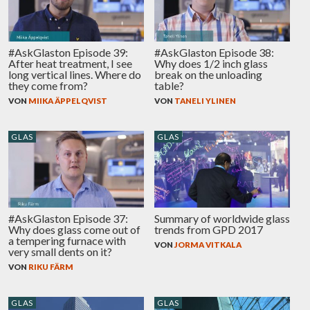
#AskGlaston Episode 39:
#AskGlaston Episode 38:
After heat treatment, I see
Why does 1/2 inch glass
long vertical lines. Where do
break on the unloading
they come from?
table?
VON
MIIKA ÄPPELQVIST
VON
TANELI YLINEN
GLAS
GLAS
#AskGlaston Episode 37:
Summary of worldwide glass
Why does glass come out of
trends from GPD 2017
a tempering furnace with
VON
JORMA VITKALA
very small dents on it?
VON
RIKU FÄRM
GLAS
GLAS