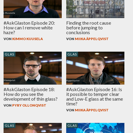
#AskGlaston Episode 20:
Finding the root cause
How can I remove white
before jumping to
haze?
conclusions
VON
KIMMO KUUSELA
VON
MIIKA ÄPPELQVIST
GLAS
GLAS
#AskGlaston Episode 18:
#AskGlaston Episode 16: Is
How do you see the
it possible to temper clear
development of thin glass?
and Low-E glass at the same
time?
VON
PYRY OLLONQVIST
VON
MIIKA ÄPPELQVIST
GLAS
GLAS