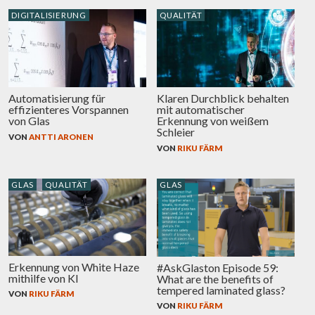
DIGITALISIERUNG
QUALITÄT
Automatisierung für
Klaren Durchblick behalten
effizienteres Vorspannen
mit automatischer
von Glas
Erkennung von weißem
Schleier
VON
ANTTI ARONEN
VON
RIKU FÄRM
GLAS
QUALITÄT
GLAS
Erkennung von White Haze
#AskGlaston Episode 59:
mithilfe von KI
What are the benefits of
tempered laminated glass?
VON
RIKU FÄRM
VON
RIKU FÄRM