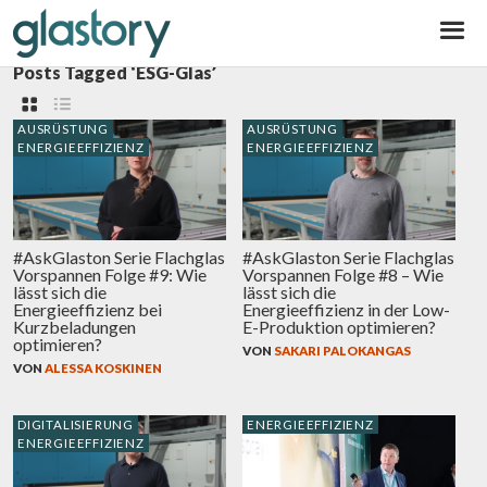
Glastory
Posts Tagged ‘ESG-Glas’
AUSRÜSTUNG
AUSRÜSTUNG
ENERGIEEFFIZIENZ
ENERGIEEFFIZIENZ
#AskGlaston Serie Flachglas
#AskGlaston Serie Flachglas
Vorspannen Folge #9: Wie
Vorspannen Folge #8 – Wie
lässt sich die
lässt sich die
Energieeffizienz bei
Energieeffizienz in der Low-
Kurzbeladungen
E-Produktion optimieren?
optimieren?
VON
SAKARI PALOKANGAS
VON
ALESSA KOSKINEN
DIGITALISIERUNG
ENERGIEEFFIZIENZ
ENERGIEEFFIZIENZ