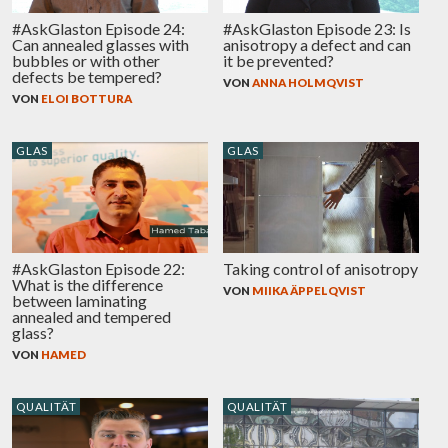
#AskGlaston Episode 24:
#AskGlaston Episode 23: Is
Can annealed glasses with
anisotropy a defect and can
bubbles or with other
it be prevented?
defects be tempered?
VON
ANNA HOLMQVIST
VON
ELOI BOTTURA
GLAS
GLAS
#AskGlaston Episode 22:
Taking control of anisotropy
What is the difference
VON
MIIKA ÄPPELQVIST
between laminating
annealed and tempered
glass?
VON
HAMED
QUALITÄT
QUALITÄT