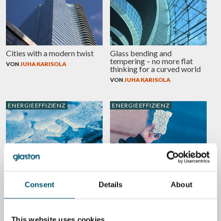
Cities with a modern twist
Glass bending and
tempering – no more flat
VON
JUHA KARISOLA
thinking for a curved world
VON
JUHA KARISOLA
ENERGIEEFFIZIENZ
ENERGIEEFFIZIENZ
Glass tempering energy
Glass tempering energy
consumption: how not to be
consumption: how not to be
misled by false data (Part
misled by false data (Part
Consent
Details
About
2/2)
1/2)
VON
RIKU FÄRM
VON
RIKU FÄRM
This website uses cookies