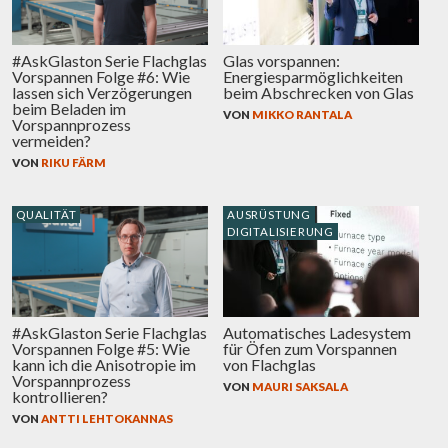
#AskGlaston Serie Flachglas
Glas vorspannen:
Vorspannen Folge #6: Wie
Energiesparmöglichkeiten
lassen sich Verzögerungen
beim Abschrecken von Glas
beim Beladen im
VON
MIKKO RANTALA
Vorspannprozess
vermeiden?
VON
RIKU FÄRM
QUALITÄT
AUSRÜSTUNG
DIGITALISIERUNG
#AskGlaston Serie Flachglas
Automatisches Ladesystem
Vorspannen Folge #5: Wie
für Öfen zum Vorspannen
kann ich die Anisotropie im
von Flachglas
Vorspannprozess
VON
MAURI SAKSALA
kontrollieren?
VON
ANTTI LEHTOKANNAS