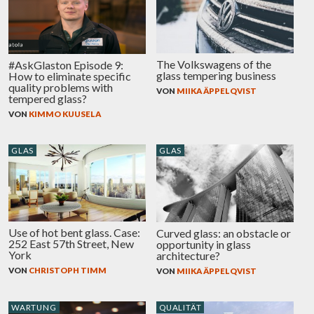
The Volkswagens of the
#AskGlaston Episode 9:
glass tempering business
How to eliminate specific
quality problems with
VON
MIIKA ÄPPELQVIST
tempered glass?
VON
KIMMO KUUSELA
GLAS
GLAS
Use of hot bent glass. Case:
Curved glass: an obstacle or
252 East 57th Street, New
opportunity in glass
York
architecture?
VON
CHRISTOPH TIMM
VON
MIIKA ÄPPELQVIST
WARTUNG
QUALITÄT