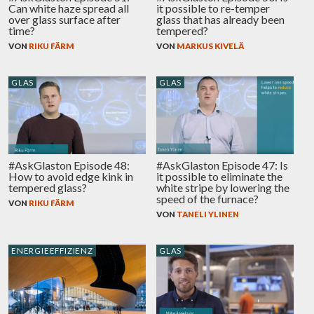
Can white haze spread all
it possible to re-temper
over glass surface after
glass that has already been
time?
tempered?
VON
RIKU FÄRM
VON
MARKUS KIVELÄ
GLAS
GLAS
#AskGlaston Episode 48:
#AskGlaston Episode 47: Is
How to avoid edge kink in
it possible to eliminate the
tempered glass?
white stripe by lowering the
speed of the furnace?
VON
RIKU FÄRM
VON
TANELI YLINEN
ENERGIEEFFIZIENZ
GLAS