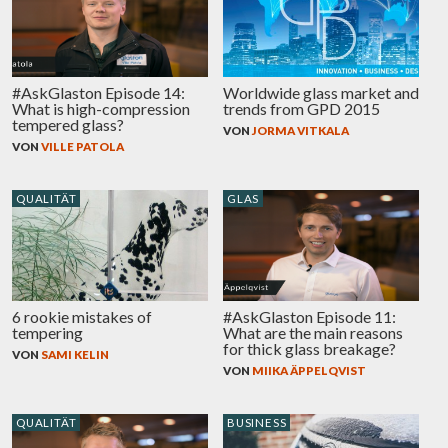
#AskGlaston Episode 14:
Worldwide glass market and
What is high-compression
trends from GPD 2015
tempered glass?
VON
JORMA VITKALA
VON
VILLE PATOLA
QUALITÄT
GLAS
6 rookie mistakes of
#AskGlaston Episode 11:
tempering
What are the main reasons
for thick glass breakage?
VON
SAMI KELIN
VON
MIIKA ÄPPELQVIST
QUALITÄT
BUSINESS