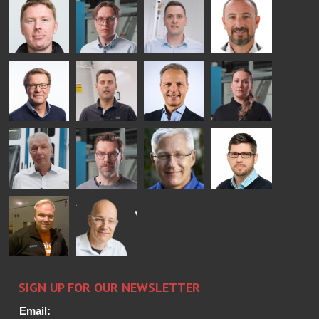
COMMUNICATIONS
Jenks
Lyytikainen
Schadrin
- GLASTON
GLASTON
Mikko
Antti
Matthias
Bertrand
Rantala
Lehtokannas
Fenske
Cazes
Simo
Flavio
Peter
Alessa
Salminen
Martinho
Nischwitz
Koskinen
GLASTON
GLASTON
FINLAND OY
Ralf
Sakari
Per
Pyry
Wolter
Palokangas
Jensen
Ollonqvist
GLASTON
Sami Kelin
Christoph
HEAT
Timm
TREATMENT
SOLUTIONS
- GLASTON