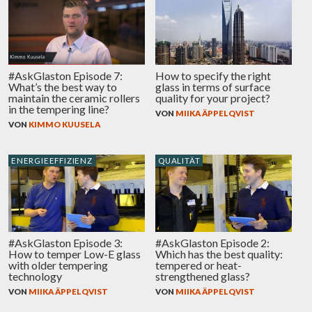
#AskGlaston Episode 7:
How to specify the right
What’s the best way to
glass in terms of surface
maintain the ceramic rollers
quality for your project?
in the tempering line?
VON
MIIKA ÄPPELQVIST
VON
KIMMO KUUSELA
ENERGIEEFFIZIENZ
QUALITÄT
#AskGlaston Episode 3:
#AskGlaston Episode 2:
How to temper Low-E glass
Which has the best quality:
with older tempering
tempered or heat-
technology
strengthened glass?
VON
MIIKA ÄPPELQVIST
VON
MIIKA ÄPPELQVIST