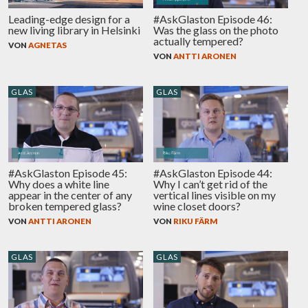
Leading-edge design for a
#AskGlaston Episode 46:
new living library in Helsinki
Was the glass on the photo
actually tempered?
VON
AGNETAS
VON
ANTTI ARONEN
GLAS
GLAS
#AskGlaston Episode 45:
#AskGlaston Episode 44:
Why does a white line
Why I can’t get rid of the
appear in the center of any
vertical lines visible on my
broken tempered glass?
wine closet doors?
VON
ANTTI ARONEN
VON
RIKU FÄRM
GLAS
GLAS