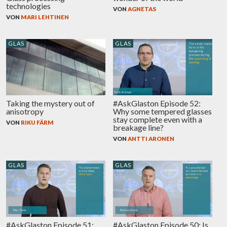
technologies
VON
AGNETAS
VON
MARI LEHTINEN
GLAS
GLAS
Taking the mystery out of
#AskGlaston Episode 52:
anisotropy
Why some tempered glasses
stay complete even with a
VON
RIKU FÄRM
breakage line?
VON
ANTTI ARONEN
GLAS
GLAS
#AskGlaston Episode 51:
#AskGlaston Episode 50: Is