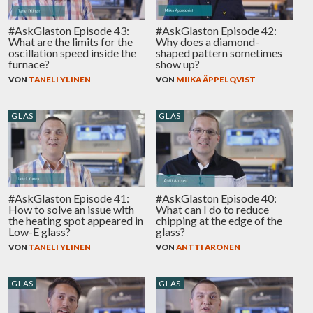
#AskGlaston Episode 43:
#AskGlaston Episode 42:
What are the limits for the
Why does a diamond-
oscillation speed inside the
shaped pattern sometimes
furnace?
show up?
VON
TANELI YLINEN
VON
MIIKA ÄPPELQVIST
GLAS
GLAS
#AskGlaston Episode 41:
#AskGlaston Episode 40:
How to solve an issue with
What can I do to reduce
the heating spot appeared in
chipping at the edge of the
Low-E glass?
glass?
VON
TANELI YLINEN
VON
ANTTI ARONEN
GLAS
GLAS