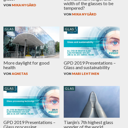
width of the glasses to be
VON
MIKA NYGÅRD
tempered?
VON
MIKA NYGÅRD
GLAS
GLAS
More daylight for good
GPD 2019 Presentations –
health
Glass and sustainability
VON
AGNETAS
VON
MARI LEHTINEN
GLAS
GLAS
GPD 2019 Presentations –
Tianjin’s 7th highest glass
Glass processing
wonder of the world