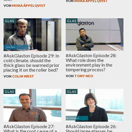
VON
MIIKA ÄPPELQVIST
VON
MIIKA ÄPPELQVIST
GLAS
GLAS
#AskGlaston Episode 28:
#AskGlaston Episode 29: In
What role does the
cold climate, should the
environment play in the
thick glass be warmed prior
tempering process?
placing it on the roller bed?
VON
TONY NEO
VON
COLIN WEST
GLAS
GLAS
#AskGlaston Episode 27:
#AskGlaston Episode 26:
What is the root cause of a
Should large glasses be