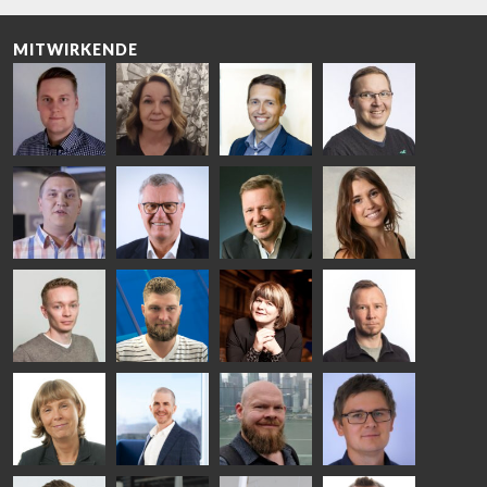
MITWIRKENDE
Riku Färm
Mari
Miika
Antti
HEAT
Lehtinen
Äppelqvist
Aronen
TREATMENT
COMMUNICATIONS
GLASS USE AND
GLASTON
SOLUTIONS
- GLASTON
ARCHITECTURE
- GLASTON
- GLASTON
Taneli
Uwe Risle
Mauri
Mar
Ylinen
INSULATING
Saksala
Garrido
GLASS
HEAT
TECHNOLOGY
TREATMENT
- GLASTON
SOLUTIONS
- GLASTON
Kalle
Kimmo
Anna
Jukka
Kaijanen
Kuusela
Holmqvist
Immonen
HEAT
GLASTON
GLASTON
TREATMENT
SOLUTIONS
- GLASTON
AgnetaS
Robert
Pekka
Gennadi