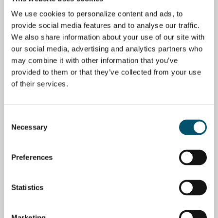
GLAS
GLAS
We use cookies to personalize content and ads, to
provide social media features and to analyse our traffic.
We also share information about your use of our site with
our social media, advertising and analytics partners who
Towards better anisotropy
#AskGlaston Episode 36:
may combine it with other information that you’ve
Does the overall glass
VON
RIKU FÄRM
provided to them or that they’ve collected from your use
strength weaken when saw
cuts are applied?
of their services.
VON
MIIKA ÄPPELQVIST
Consent
GLAS
GLAS
Necessary
Selection
Preferences
#AskGlaston Episode 35:
#AskGlaston Episode 34: Is
What makes the tempering
it possible to temper
Statistics
of large 4 mm Low-E glass
beveled glass?
sheets so tricky?
VON
MARCIO SATO
VON
RIKU FÄRM
Marketing