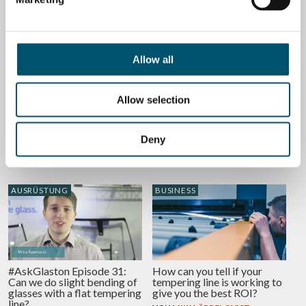
GLAS
AUSRÜSTUNG
Allow all
Allow selection
#AskGlaston Episode 33: Is
#AskGlaston Episode 32:
there any way to reduce or
How can we reduce the
eliminate the loading delay?
noise level of our flat glass
tempering line?
Deny
VON
ANNA HOLMQVIST
VON
RIKU FÄRM
AUSRÜSTUNG
BUSINESS
#AskGlaston Episode 31:
How can you tell if your
Can we do slight bending of
tempering line is working to
glasses with a flat tempering
give you the best ROI?
line?