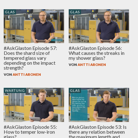
GLAS
GLAS
#AskGlaston Episode 57:
#AskGlaston Episode 56:
Does the shard size of
What causes the streaks in
tempered glass vary
my shower glass?
depending on the impact
VON
ANTTI ARONEN
strength?
VON
ANTTI ARONEN
WARTUNG
GLAS
#AskGlaston Episode 55:
#AskGlaston Episode 53: Is
How to temper low-iron
there any relation between
glass?
the maximum length and