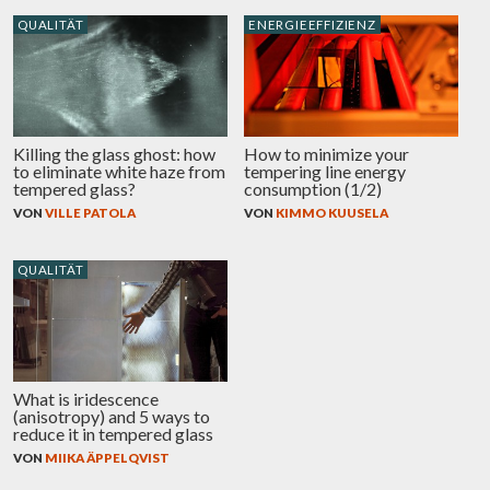
QUALITÄT
ENERGIEEFFIZIENZ
Killing the glass ghost: how
How to minimize your
to eliminate white haze from
tempering line energy
tempered glass?
consumption (1/2)
VON
VILLE PATOLA
VON
KIMMO KUUSELA
QUALITÄT
What is iridescence
(anisotropy) and 5 ways to
reduce it in tempered glass
VON
MIIKA ÄPPELQVIST