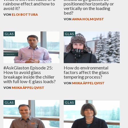
rainbow effect and how to
positioned horizontally or
avoid it?
vertically on the loading
bed?
VON
ELOI BOTTURA
VON
ANNA HOLMQVIST
GLAS
GLAS
#AskGlaston Episode 25:
How do environmental
How to avoid glass
factors affect the glass
breakage inside the chiller
tempering process?
with full low-E glass loads?
VON
MIIKA ÄPPELQVIST
VON
MIIKA ÄPPELQVIST
GLAS
GLAS