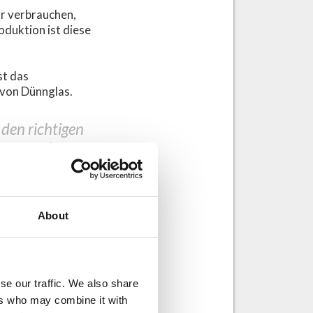
r verbrauchen,
duktion ist diese
st das
 von Dünnglas.
den richtigen
nter werden.
für Ihre
About
 um mehr über die
se our traffic. We also share
ers who may combine it with