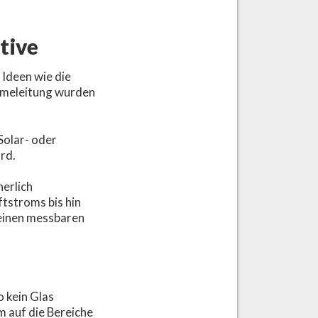
tive
 Ideen wie die
rmeleitung wurden
Solar- oder
rd.
herlich
ftstroms bis hin
einen messbaren
o kein Glas
m auf die Bereiche