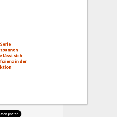
Serie
rspannen
e lässt sich
fizienz in der
ktion