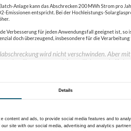
n Batch-Anlage kann das Abschrecken 200 MWh Strom pro Jah
-Emissionen entspricht. Bei der Hochleistungs-Solarglaspro
öher.
de Verbesserung für jeden Anwendungsfall geeignet ist, so i
nzial doch überzeugend, insbesondere für die Verarbeitung
labschreckung wird nicht verschwinden. Aber mit 
 es intelligenter, umweltfreundlicher und effizie
e ist bereits vorhanden. Die Frage ist nur: Was ist 
 Produktionsanforderungen sinnvoll?
Details
n sehen? Laden Sie die nachstehende Präsentation herunter,
gen und die tatsächlichen Energieeinsparungen zu erfahren.
e content and ads, to provide social media features and to analy
 our site with our social media, advertising and analytics partn