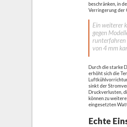
beschränken, in d
Verringerung der 
Ein weiterer 
gegen Modelle
runterfahren 
von 4 mm kan
Durch die starke 
erhöht sich die Te
Luftkühlvorrichtu
sinkt der Stromver
Druckverlusten, 
können zu weitere
eingesetzten Wat
Echte Ein