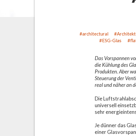
architectural
Architekt
ESG-Glas
fl
Das Vorspannen von 
die Kühlung des Gla
Produkten. Aber was
Steuerung der Venti
real und näher an d
Die Luftstrahlabsc
universell einsetz
sehr energieinten
Je dünner das Glas
einer Glasvorspan