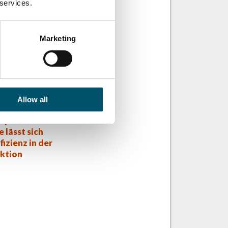
 services.
Marketing
Allow all
Serie
rspannen
e lässt sich
fizienz in der
ktion