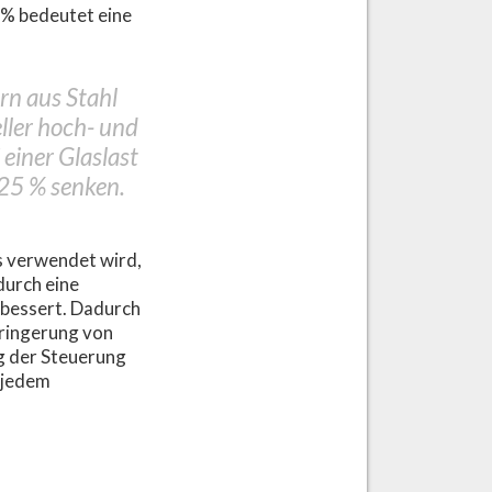
 % bedeutet eine
rn aus Stahl
eller hoch- und
 einer Glaslast
25 % senken.
s verwendet wird,
durch eine
rbessert. Dadurch
rringerung von
g der Steuerung
 jedem