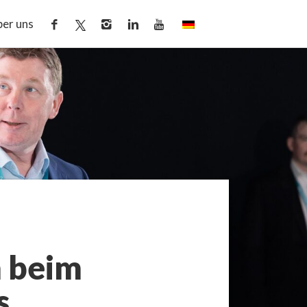
er uns
n beim
s