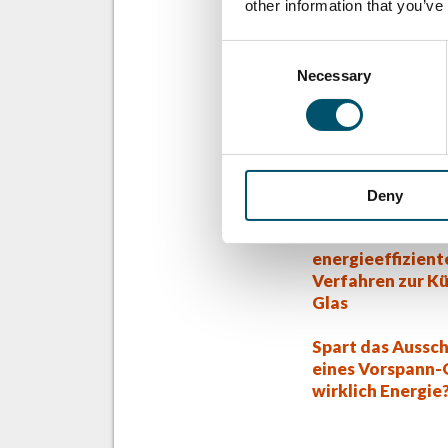
other information that you’ve
Consent
Necessary
Selection
Related Posts
Deny
Ein neues, intell
sicheres und
energieeffizient
Verfahren zur K
Glas
Spart das Aussc
eines Vorspann-
wirklich Energie