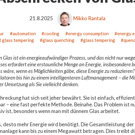
21.8.2025
Mikko Rantala
ur
automation
cooling
energy consumption
energy e
at glass tempering
glass quenching
glass tempering
quen
Glas ist ein energieaufwändiger Prozess, und das nicht nur wege
ses erfordert eine erstaunliche Menge an Energie, insbesondere 
 wäre, wenn es Möglichkeiten gäbe, diese Energie zu reduzieren?
latoren bis hin zu einem intelligenteren Luftmanagement – die Mö
er Umsetzung als Sie vielleicht denken.
hreckung hat sich seit jeher bewährt. Sie ist einfach, effizie
bar – eine fast perfekte Methode. Beinahe. Das Problem ist nu
siv ist, besonders wenn man mit dünnem Glas arbeitet.
, desto mehr Energie wird benötigt. Die Gesamtleistung der 
nanlage kann bis zu einem Megawatt betragen. Dies treibt d