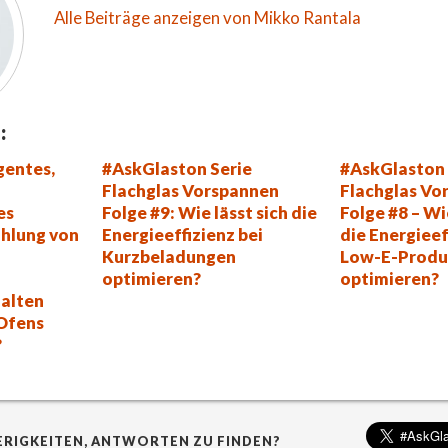
Alle Beiträge anzeigen von Mikko Rantala
:
igentes,
#AskGlaston Serie
#AskGlaston 
Flachglas Vorspannen
Flachglas Vo
es
Folge #9: Wie lässt sich die
Folge #8 – Wi
ühlung von
Energieeffizienz bei
die Energieef
Kurzbeladungen
Low-E-Produ
optimieren?
optimieren?
halten
Ofens
?
ERIGKEITEN, ANTWORTEN ZU FINDEN?