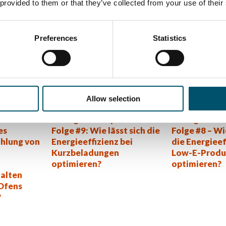
 provided to them or that they’ve collected from your use of their
Preferences
Statistics
:
Allow selection
igentes,
#AskGlaston Serie
#AskGlaston 
Flachglas Vorspannen
Flachglas Vo
es
Folge #9: Wie lässt sich die
Folge #8 – Wi
ühlung von
Energieeffizienz bei
die Energieef
Kurzbeladungen
Low-E-Produ
optimieren?
optimieren?
halten
Ofens
?