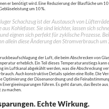
enen er benötigt wird. Eine Reduzierung der Blasfläche um 10
Gebläseleistung um 10 %.
kluger Schachzug ist der Austausch von Lüfterräde
 aus Kohlefaser. Sie sind leichter, lassen sich schn
und eignen sich perfekt für zyklische Prozesse. Bei
n allein diese Änderung den Stromverbrauch um 
Druckbeaufschlagung der Luft, die beim Abschrecken von Gla
mperatur erheblich. Ein Teil dieses Temperaturanstiegs kann 
ng im Luftkanal abgekühlt werden, was die Abschreckung ve
brauch. Auch konstruktive Details spielen eine Rolle. Die Ve
die Optimierung der Düsenanordnung und die Feinabstimmun
n Energieeinsparungen führen. Es geht darum, das Beste aus
t zu machen.
sparungen. Echte Wirkung.