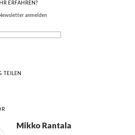
EHR ERFAHREN?
-Newsletter anmelden
G TEILEN
OR
Mikko Rantala