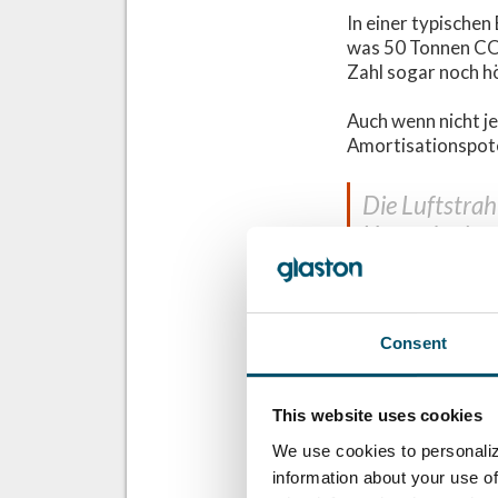
In einer typische
was 50 Tonnen CO2
Zahl sogar noch h
Auch wenn nicht je
Amortisationspote
Die Luftstrah
Upgrades kann
Die Technologi
spezifischen
Consent
Möchten Sie Zahle
verfügbaren Lösun
This website uses cookies
We use cookies to personaliz
information about your use of