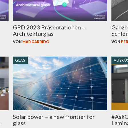
GPD 2023 Präsentationen –
Ganzhe
Architekturglas
Schlei
VON
MAR GARRIDO
VON
PER
GLAS
AUSRÜ
Solar power – a new frontier for
#AskGl
s
glass
Lamina