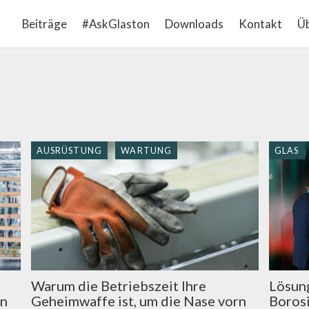
Beiträge
#AskGlaston
Downloads
Kontakt
Üb
AUSRÜSTUNG
WARTUNG
GLAS
Warum die Betriebszeit Ihre
Lösun
en
Geheimwaffe ist, um die Nase vorn
Borosi