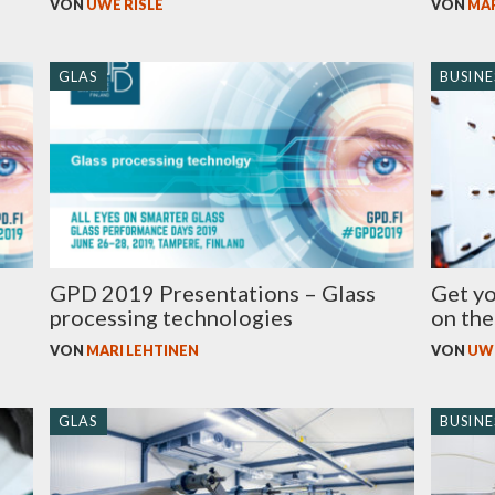
VON
UWE RISLE
VON
MAR
GLAS
BUSINE
Get yo
GPD 2019 Presentations – Glass
on the
processing technologies
VON
UWE
VON
MARI LEHTINEN
GLAS
BUSINE