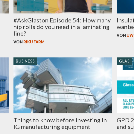
#AskGlaston Episode 54: How many
Insula
nip rolls do you need in a laminating
wante
line?
VON
UWE
VON
RIKU FÄRM
BUSINESS
GLAS
Things to know before investing in
GPD 2
IG manufacturing equipment
and su