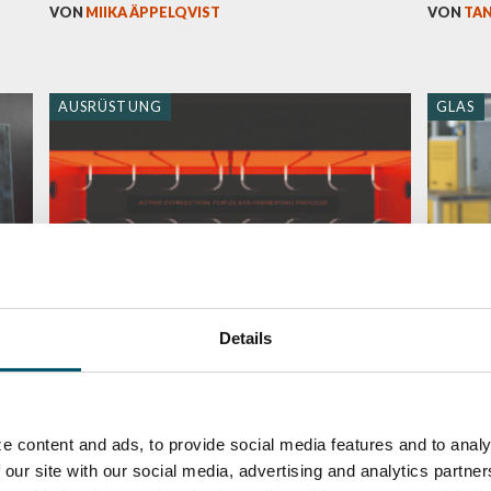
VON
MIIKA ÄPPELQVIST
VON
TAN
AUSRÜSTUNG
GLAS
2:
5 promises of convection
#AskGl
Details
technology in windshield bending
compa
workin
VON
JUKKA IMMONEN
VON
MIK
e content and ads, to provide social media features and to analy
 our site with our social media, advertising and analytics partn
GLAS
GLAS