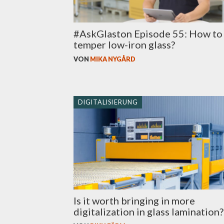
#AskGlaston Episode 55: How to
temper low-iron glass?
VON
MIKA NYGÅRD
DIGITALISIERUNG
Is it worth bringing in more
digitalization in glass lamination?