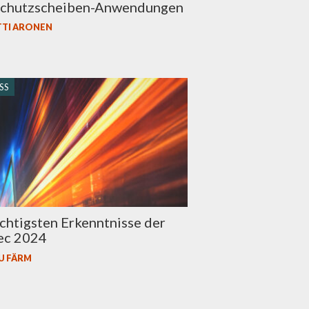
chutzscheiben-Anwendungen
TTI ARONEN
SS
chtigsten Erkenntnisse der
tec 2024
U FÄRM