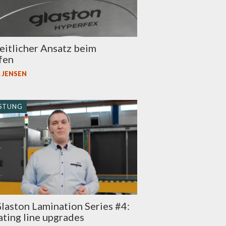
itlicher Ansatz beim
fen
 JENSEN
STUNG
aston Lamination Series #4:
ting line upgrades