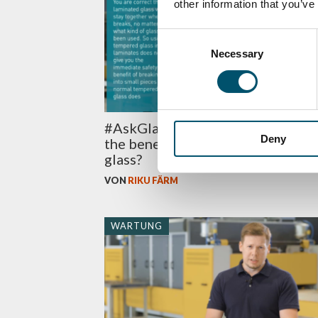
other information that you’ve
Consent
Necessary
Selection
#AskGlaston Episode 59: What a
Deny
the benefits of tempered laminat
glass?
VON
RIKU FÄRM
WARTUNG