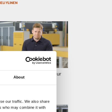
ELI YLINEN
aston Episode 60: Isn’t our
About
ny’s tempering system
g automatically?
A NYGÅRD
se our traffic. We also share
ers who may combine it with