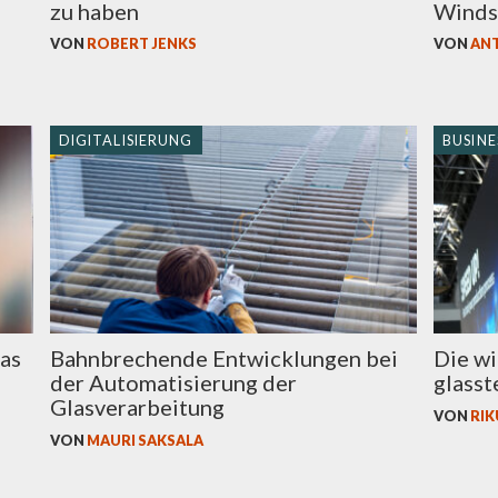
zu haben
Winds
VON
ROBERT JENKS
VON
AN
DIGITALISIERUNG
BUSINE
as
Bahnbrechende Entwicklungen bei
Die wi
der Automatisierung der
glass
Glasverarbeitung
VON
RIK
VON
MAURI SAKSALA