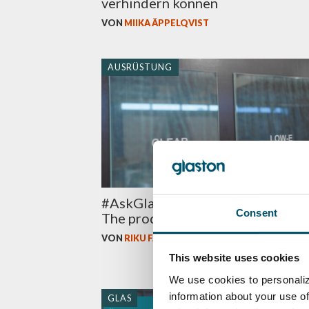
verhindern können
VON
MIIKA ÄPPELQVIST
AUSRÜSTUNG
#AskGlaston Lamination Series #
Consent
The production made simple
VON
RIKU FÄRM
This website uses cookies
We use cookies to personaliz
information about your use of
GLAS