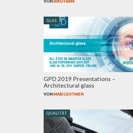
VON
RIKU FÄRM
GLAS
GPD 2019 Presentations –
Architectural glass
VON
MARI LEHTINEN
QUALITÄT