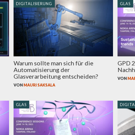
DIGITALISIERUNG
GLAS
Warum sollte man sich für die
GPD 2
Automatisierung der
Nachha
Glasverarbeitung entscheiden?
VON
MA
VON
MAURI SAKSALA
GLAS
DIGITA