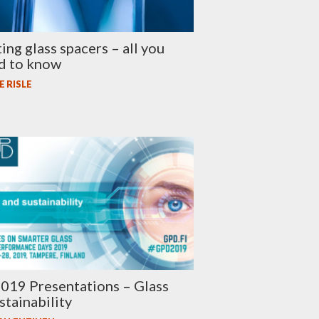
ting glass spacers – all you
d to know
 RISLE
019 Presentations – Glass
stainability