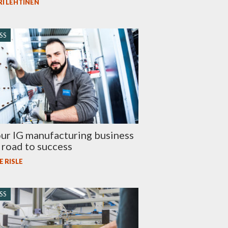
I LEHTINEN
SS
ur IG manufacturing business
 road to success
 RISLE
SS