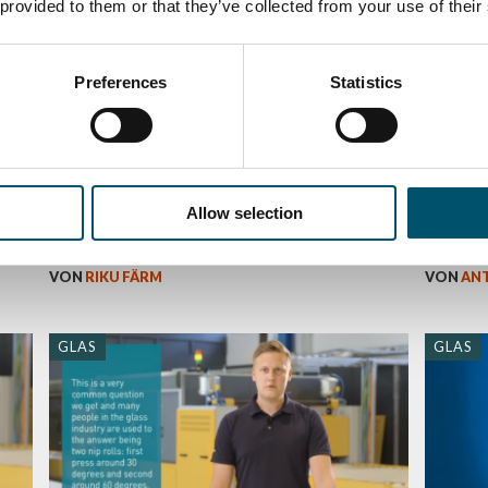
 provided to them or that they’ve collected from your use of their
Preferences
Statistics
#AskGlaston Episode 58: Why is
#AskG
re
Allow selection
SentryGlas® different to laminate
shard 
ed
than normal PVB?
depend
VON
RIKU FÄRM
VON
AN
GLAS
GLAS