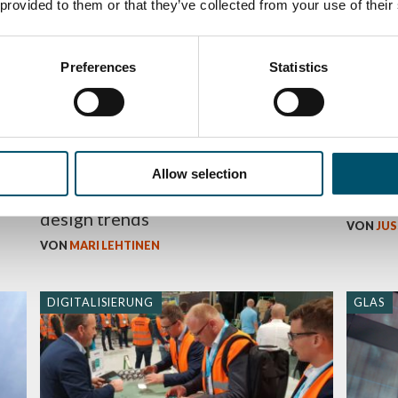
 provided to them or that they’ve collected from your use of their
GLAS
QUALI
Preferences
Statistics
Allow selection
GPD 2019 Presentations – Glass
5 rook
design trends
VON
JUS
VON
MARI LEHTINEN
DIGITALISIERUNG
GLAS