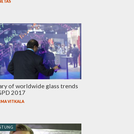
NETAS
y of worldwide glass trends
GPD 2017
MA VITKALA
STUNG