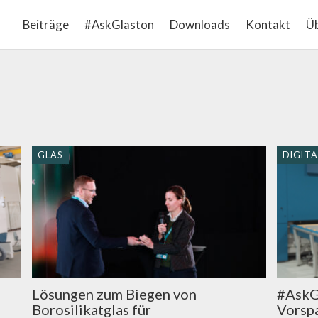
Beiträge
#AskGlaston
Downloads
Kontakt
Üb
GLAS
DIGITA
Lösungen zum Biegen von
#AskGl
Borosilikatglas für
Vorspa