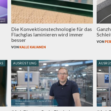
Die Konvektionstechnologie für das
Ganzhe
Flachglas laminieren wird immer
Schlei
besser
VON
PER
VON
KALLE KAIJANEN
AS
AUSRÜSTUNG
AUSRÜ