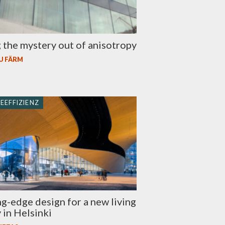
 the mystery out of anisotropy
U FÄRM
EEFFIZIENZ
g-edge design for a new living
y in Helsinki