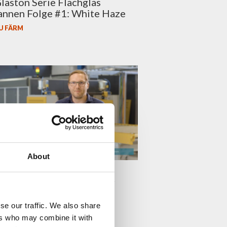
aston Serie Flachglas
annen Folge #1: White Haze
U FÄRM
About
laston Episode 56: What
 the streaks in my shower
se our traffic. We also share
TTI ARONEN
ers who may combine it with