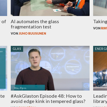
 of
AI automates the glass
Taking
fragmentation test
VON
RIK
VON
JUHO RUUSUNEN
GLAS
ENERGI
ite
#AskGlaston Episode 48: How to
Leadin
avoid edge kink in tempered glass?
librar