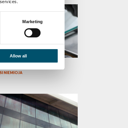
 services.
TÄT
Marketing
Allow all
ie mistakes in lamination
SI NIEMIOJA