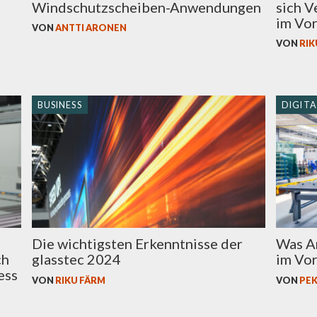
Windschutzscheiben-Anwendungen
sich 
im Vo
VON
ANTTI ARONEN
VON
RIK
BUSINESS
DIGITA
Die wichtigsten Erkenntnisse der
Was A
ch
glasstec 2024
im Vo
ess
VON
RIKU FÄRM
VON
PEK