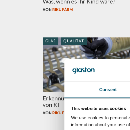
Was, wenn es Ihr Kind wäre?
VON
RIKU FÄRM
GLAS
QUALITÄT
Consent
Erkennung von White Haze mithil
von KI
This website uses cookies
VON
RIKU FÄRM
We use cookies to personaliz
information about your use of