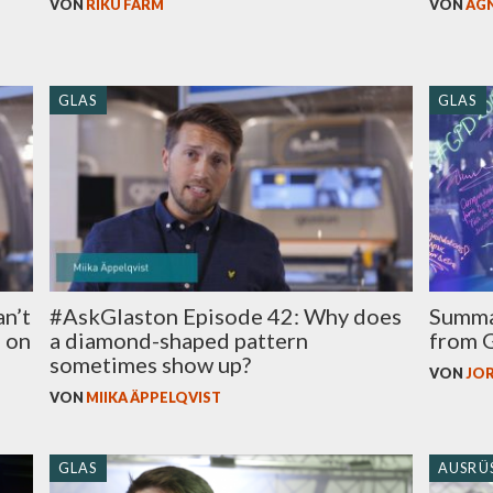
VON
RIKU FÄRM
VON
AG
GLAS
GLAS
an’t
#AskGlaston Episode 42: Why does
Summar
e on
a diamond-shaped pattern
from 
sometimes show up?
VON
JOR
VON
MIIKA ÄPPELQVIST
GLAS
AUSRÜ