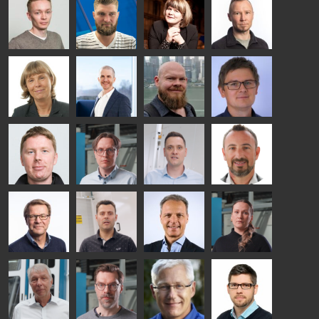
Ylinen
INSULATING
Saksala
Garrido
GLASS
HEAT
TECHNOLOGY
TREATMENT
- GLASTON
SOLUTIONS
- GLASTON
Kalle
Kimmo
Anna
Jukka
Kaijanen
Kuusela
Holmqvist
Immonen
HEAT
GLASTON
GLASTON
TREATMENT
SOLUTIONS
- GLASTON
AgnetaS
Robert
Pekka
Gennadi
COMMUNICATIONS
Jenks
Lyytikainen
Schadrin
- GLASTON
GLASTON
Mikko
Antti
Matthias
Bertrand
Rantala
Lehtokannas
Fenske
Cazes
Simo
Flavio
Peter
Alessa
Salminen
Martinho
Nischwitz
Koskinen
GLASTON
GLASTON
FINLAND OY