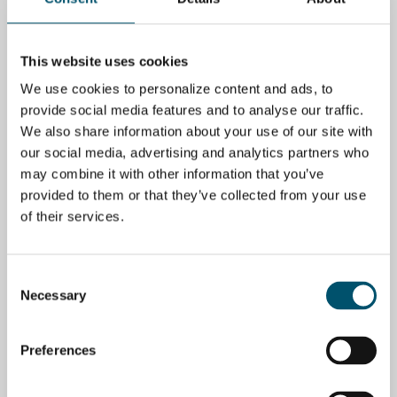
Los Volkswagen del sector
Change is not a threat, it’s an
This website uses cookies
de templado de vidrio
opportunity – The future of
glass in urban design
We use cookies to personalize content and ads, to
POR
MIIKA ÄPPELQVIST
POR
JORMA VITKALA
provide social media features and to analyse our traffic.
We also share information about your use of our site with
EMPRESA
EMPRESA
our social media, advertising and analytics partners who
may combine it with other information that you’ve
provided to them or that they’ve collected from your use
of their services.
Should we all forget glass
Solving glass processing
and go into the potato
possibilities: Ask Glaston
Consent
business?
POR
MIIKA ÄPPELQVIST
Necessary
Selection
POR
JORMA VITKALA
EMPRESA
Preferences