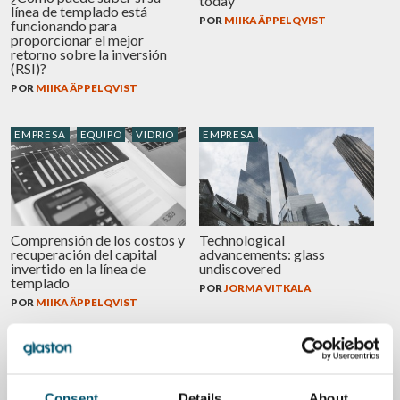
today
línea de templado está
POR
MIIKA ÄPPELQVIST
funcionando para
proporcionar el mejor
retorno sobre la inversión
(RSI)?
POR
MIIKA ÄPPELQVIST
EMPRESA
EQUIPO
VIDRIO
EMPRESA
Comprensión de los costos y
Technological
recuperación del capital
advancements: glass
invertido en la línea de
undiscovered
templado
POR
JORMA VITKALA
POR
MIIKA ÄPPELQVIST
EMPRESA
EMPRESA
Consent
Details
About