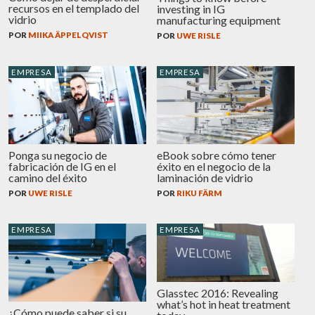
recursos en el templado del
investing in IG
vidrio
manufacturing equipment
POR
MIIKA ÄPPELQVIST
POR
UWE RISLE
EMPRESA
EMPRESA
eBook sobre cómo tener
Ponga su negocio de
éxito en el negocio de la
fabricación de IG en el
laminación de vidrio
camino del éxito
POR
RIKU FÄRM
POR
UWE RISLE
EMPRESA
EMPRESA
Glasstec 2016: Revealing
what’s hot in heat treatment
¿Cómo puede saber si su