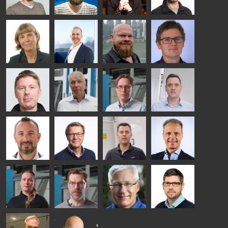
TREATMENT
- GLASTON
SOLUTIONS
- GLASTON
Kalle
Kimmo
Anna
Jukka
Kaijanen
Kuusela
Holmqvist
Immonen
HEAT
GLASTON
GLASTON
TREATMENT
SOLUTIONS
- GLASTON
AgnetaS
Robert
Pekka
Gennadi
COMMUNICATIONS
Jenks
Lyytikainen
Schadrin
- GLASTON
GLASTON
Mikko
Ralf
Antti
Matthias
Rantala
Wolter
Lehtokannas
Fenske
Bertrand
Simo
Flavio
Peter
Cazes
Salminen
Martinho
Nischwitz
GLASTON
GLASTON
FINLAND OY
Alessa
Sakari
Per
Pyry
Koskinen
Palokangas
Jensen
Ollonqvist