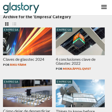
Glastory
Archive for the ‘Empresa’ Category
EMPRESA
EMPRESA
Claves de glasstec 2024
4 conclusiones clave de
Glasstec 2022
POR
RIKU FÄRM
POR
MIIKA ÄPPELQVIST
EMPRESA
EMPRESA
Cómo dejar de desperdiciar
Things to know before