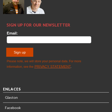
GLASTON
Sami Kelin
Christoph
HEAT
Timm
TREATMENT
SOLUTIONS
- GLASTON
ENLACES
Glaston
Facebook