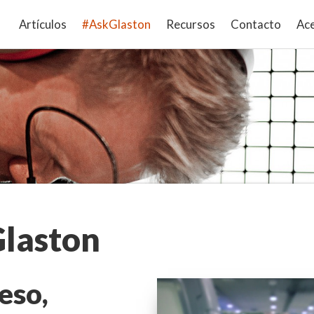
Artículos
#AskGlaston
Recursos
Contacto
Ace
laston
eso,