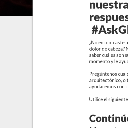
nuestr
respue
#AskGl
¿No encontraste u
dolor de cabeza?
saber cuáles son s
momento y le ay
Pregúntenos cualqu
arquitectónico, o 
ayudaremos con cu
Utilice el siguien
Continú