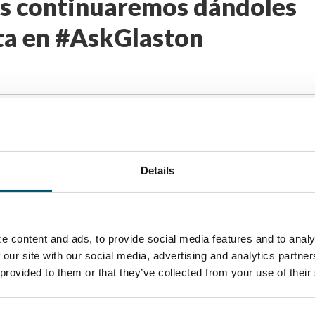
s continuaremos dándoles
ta en #AskGlaston
Details
p Files,
Choose Files to Upload
e content and ads, to provide social media features and to analy
 our site with our social media, advertising and analytics partn
 provided to them or that they’ve collected from your use of their