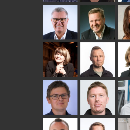
Riku Färm
Mari
Mii
Lehtinen
Äpp
HEAT TREATMENT
SOLUTIONS -
COMMUNICATIONS
GLAS
GLASTON
- GLASTON
ARCH
GLAS
Uwe Risle
Mauri
Mar
Saksala
INSULATING GLASS
TECHNOLOGY -
GLASTON
Anna
Jukka
Agn
Holmqvist
Immonen
COMM
- GL
HEAT TREATMENT
GLASTON
SOLUTIONS -
GLASTON
Gennadi
Mikko
Ral
Schadrin
Rantala