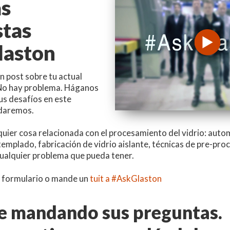
as
stas
aston
n post sobre tu actual
 No hay problema. Háganos
us desafíos en este
udaremos.
ier cosa relacionada con el procesamiento del vidrio: autom
templado, fabricación de vidrio aislante, técnicas de pre-pro
alquier problema que pueda tener.
te formulario o mande un
tuit a #AskGlaston
e mandando sus preguntas.