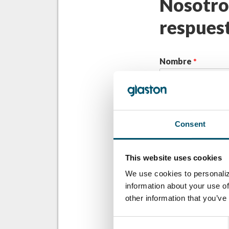
Nosotro
respues
Nombre
*
Correo
*
Consent
Subir archivo
This website uses cookies
Drag & Dro
We use cookies to personaliz
information about your use of
Tu pregunta
*
other information that you’ve
Consent