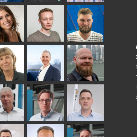
ka
Antti Aronen
Taneli Ylinen
elqvist
HEAT TREATMENT
GLASTON
SOLUTIONS -
S USE AND
GLASTON
ITECTURE -
TON
 Garrido
Kalle
Kimmo
Kaijanen
Kuusela
GLASTON
etaS
Robert Jenks
Pekka
Lyytikainen
UNICATIONS
ASTON
f Wolter
Antti
Matthias
Lehtokannas
Fenske