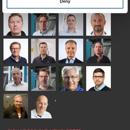
Deny
SOLUTIONS
- GLASTON
AgnetaS
Robert
Pekka
Gennadi
COMMUNICATIONS
Jenks
Lyytikainen
Schadrin
- GLASTON
GLASTON
Mikko
Antti
Matthias
Bertrand
Rantala
Lehtokannas
Fenske
Cazes
Simo
Flavio
Peter
Alessa
Salminen
Martinho
Nischwitz
Koskinen
GLASTON
GLASTON
FINLAND OY
Ralf
Sakari
Per
Pyry
Wolter
Palokangas
Jensen
Ollonqvist
GLASTON
Sami Kelin
Christoph
HEAT
Timm