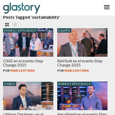
Glastory
Posts Tagged ‘sustainability’
ENERGY EFFICIENCY
EQUIPO
OSSE en el evento Step
ReViSalt en el evento Step
Change 2025
Change 2025
POR
MARI LEHTINEN
POR
MARI LEHTINEN
VIDRIO
ENERGY EFFICIENCY
Lithium Designers en el
AeroShield en el evento Step