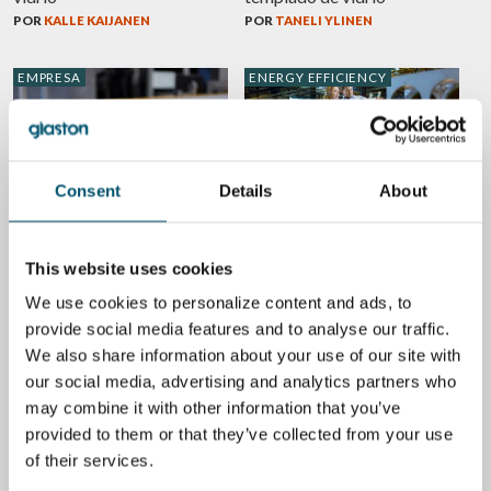
POR
KALLE KAIJANEN
POR
TANELI YLINEN
EMPRESA
ENERGY EFFICIENCY
Consent
Details
About
Cómo dejar de desperdiciar
Comprenda el consumo de
recursos en el templado del
energía de su línea de
vidrio
templado – y luego
minimícelo eficazmente
POR
MIIKA ÄPPELQVIST
This website uses cookies
POR
TANELI YLINEN
We use cookies to personalize content and ads, to
provide social media features and to analyse our traffic.
VIDRIO
ENERGY EFFICIENCY
We also share information about your use of our site with
our social media, advertising and analytics partners who
may combine it with other information that you’ve
provided to them or that they’ve collected from your use
of their services.
Energía solar: una nueva
¿Puede el vidrio ayudar a
frontera para el vidrio
limitar el cambio climático?