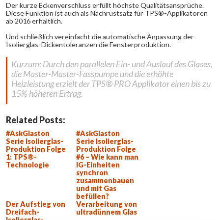
Der kurze Eckenverschluss erfüllt höchste Qualitätsansprüche.
Diese Funktion ist auch als Nachrüstsatz für TPS
®
-Applikatoren
ab 2016 erhältlich.
Und schließlich vereinfacht die automatische Anpassung der
Isolierglas-Dickentoleranzen die Fensterproduktion.
Kurzum: Durch den parallelen Ein- und Auslauf des Glases,
die Master-Master-Fasspumpe und die erhöhte
Heizleistung erzielt der TPS
®
PRO Applikator einen bis zu
15% höheren Ertrag.
Related Posts:
#AskGlaston
#AskGlaston
Serie Isolierglas-
Serie Isolierglas-
Produktion Folge
Produktion Folge
1: TPS®-
#6 – Wie kann man
Technologie
IG-Einheiten
synchron
zusammenbauen
und mit Gas
befüllen?
Der Aufstieg von
Verarbeitung von
Dreifach-
ultradünnem Glas
Isolierglas-