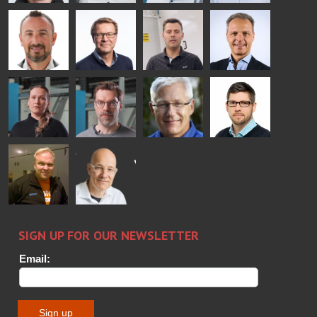
Mikko
Ralf
Antti
Matthias
Rantala
Wolter
Lehtokannas
Fenske
Bertrand
Simo
Flavio
Peter
Cazes
Salminen
Martinho
Nischwitz
GLASTON
GLASTON
FINLAND OY
Alessa
Sakari
Per
Pyry
Koskinen
Palokangas
Jensen
Ollonqvist
GLASTON
Sami Kelin
Christoph
HEAT
Timm
TREATMENT
SOLUTIONS
- GLASTON