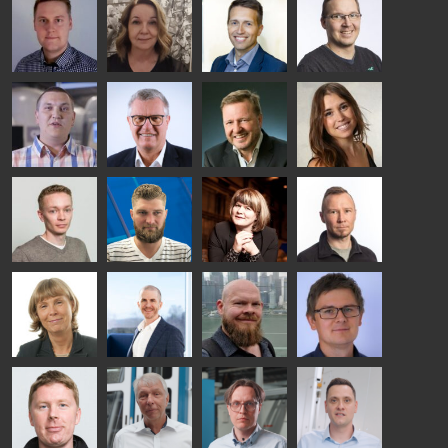
Riku Färm
Mari
Miika
Antti
HEAT
Lehtinen
Äppelqvist
Aronen
TREATMENT
COMMUNICATIONS
GLASS USE AND
GLASTON
SOLUTIONS
- GLASTON
ARCHITECTURE
- GLASTON
- GLASTON
Taneli
Uwe Risle
Mauri
Mar
Ylinen
INSULATING
Saksala
Garrido
GLASS
HEAT
TECHNOLOGY
TREATMENT
- GLASTON
SOLUTIONS
- GLASTON
Kalle
Kimmo
Anna
Jukka
Kaijanen
Kuusela
Holmqvist
Immonen
HEAT
GLASTON
GLASTON
TREATMENT
SOLUTIONS
- GLASTON
AgnetaS
Robert
Pekka
Gennadi
COMMUNICATIONS
Jenks
Lyytikainen
Schadrin
- GLASTON
GLASTON