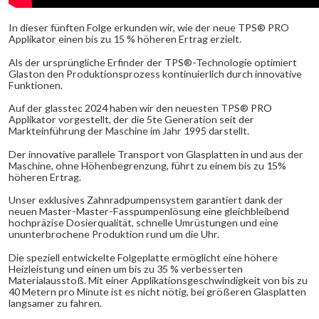
In dieser fünften Folge erkunden wir, wie der neue TPS
®
PRO
Applikator einen bis zu 15 % höheren Ertrag erzielt.
Als der ursprüngliche Erfinder der TPS
®
-Technologie optimiert
Glaston den Produktionsprozess kontinuierlich durch innovative
Funktionen.
Auf der glasstec 2024 haben wir den neuesten TPS
®
PRO
Applikator vorgestellt, der die 5
te
Generation seit der
Markteinführung der Maschine im Jahr 1995 darstellt.
Der innovative parallele Transport von Glasplatten in und aus der
Maschine, ohne Höhenbegrenzung, führt zu einem bis zu 15%
höheren Ertrag.
Unser exklusives Zahnradpumpensystem garantiert dank der
neuen Master-Master-Fasspumpenlösung eine gleichbleibend
hochpräzise Dosierqualität, schnelle Umrüstungen und eine
ununterbrochene Produktion rund um die Uhr.
Die speziell entwickelte Folgeplatte ermöglicht eine höhere
Heizleistung und einen um bis zu 35 % verbesserten
Materialausstoß. Mit einer Applikationsgeschwindigkeit von bis zu
40 Metern pro Minute ist es nicht nötig, bei größeren Glasplatten
langsamer zu fahren.