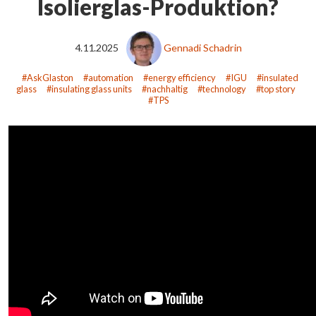
Isolierglas-Produktion?
4.11.2025
Gennadi Schadrin
AskGlaston
automation
energy efficiency
IGU
insulated
glass
insulating glass units
nachhaltig
technology
top story
TPS