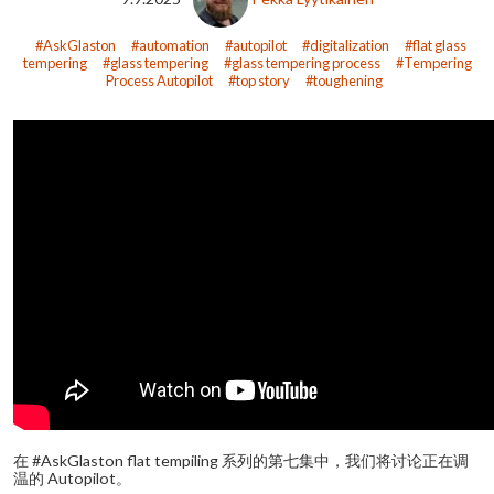
AskGlaston
automation
autopilot
digitalization
flat glass
tempering
glass tempering
glass tempering process
Tempering
Process Autopilot
top story
toughening
在 #AskGlaston flat tempiling 系列的第七集中，我们将讨论正在调
温的 Autopilot。