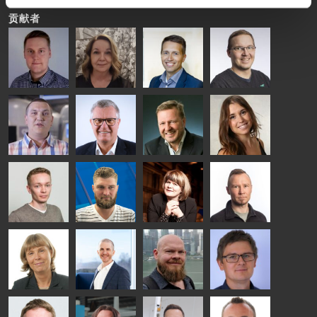
贡献者
Riku Färm
Mari
Miika
Antti
HEAT
Lehtinen
Äppelqvist
Aronen
TREATMENT
COMMUNICATIONS
GLASS USE AND
GLASTON
SOLUTIONS
- GLASTON
ARCHITECTURE
- GLASTON
- GLASTON
Taneli
Uwe Risle
Mauri
Mar
Ylinen
INSULATING
Saksala
Garrido
GLASS
HEAT
TECHNOLOGY
TREATMENT
- GLASTON
SOLUTIONS
- GLASTON
Kalle
Kimmo
Anna
Jukka
Kaijanen
Kuusela
Holmqvist
Immonen
HEAT
GLASTON
GLASTON
TREATMENT
SOLUTIONS
- GLASTON
AgnetaS
Robert
Pekka
Gennadi
COMMUNICATIONS
Jenks
Lyytikainen
Schadrin