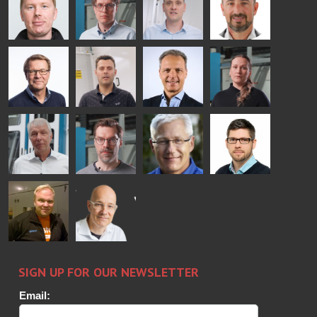
- GLASTON
GLASTON
Mikko
Antti
Matthias
Bertrand
Rantala
Lehtokannas
Fenske
Cazes
Simo
Flavio
Peter
Alessa
Salminen
Martinho
Nischwitz
Koskinen
GLASTON
GLASTON
FINLAND OY
Ralf
Sakari
Per
Pyry
Wolter
Palokangas
Jensen
Ollonqvist
GLASTON
Sami Kelin
Christoph
HEAT
Timm
TREATMENT
SOLUTIONS
- GLASTON