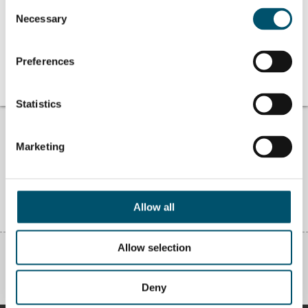
Consent
Necessary
Selection
Related Posts:
如果是你的孩子怎么
用户对回火过程的看
办？
法 Autopilot
Preferences
为什么要采用玻璃加
玻璃加工自动化领域
工自动化？
的突破
Statistics
找不到答案？
#ASKGLASTON
Marketing
我们回答您关于玻璃加工的问题。将您遇到的困难告诉我们，我们一
定尽全力帮助您。
Allow all
获取答案
Allow selection
DISCUSSION
Comments are closed.
Deny