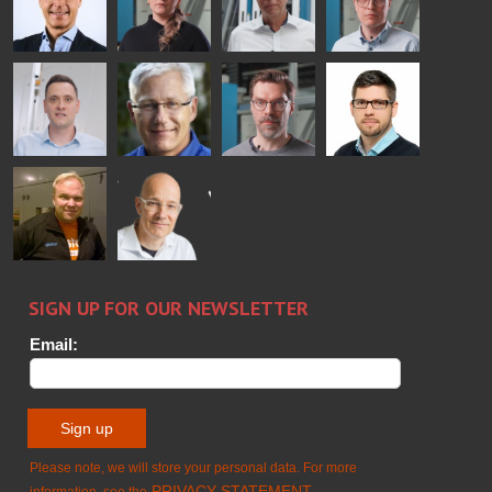
GLASTON
FINLAND OY
Peter
Alessa
Ralf
Antti
Nischwitz
Koskinen
Wolter
Lehtokannas
GLASTON
Matthias
Per
Sakari
Pyry
Fenske
Jensen
Palokangas
Ollonqvist
GLASTON
Sami Kelin
Christoph
HEAT
Timm
TREATMENT
SOLUTIONS
- GLASTON