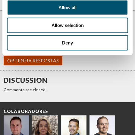
Allow all
PROBLEMAS PARA ENCONTRAR RESPOSTAS?
#ASKGLASTON
Allow selection
Respondemos às suas perguntas sobre o processamento de
vidro. Diga-nos qual é o seu problema e faremos o melhor para
ajudá-lo.
Deny
OBTENHA RESPOSTAS
DISCUSSION
Comments are closed.
COLABORADORES