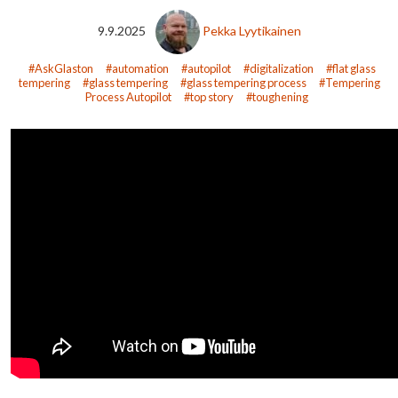
9.9.2025
Pekka Lyytikainen
AskGlaston
automation
autopilot
digitalization
flat glass
tempering
glass tempering
glass tempering process
Tempering
Process Autopilot
top story
toughening