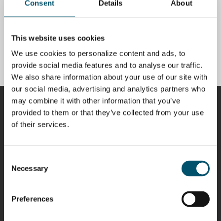
Consent
Details
About
#AskGlaston Episode 14:
This website uses cookies
What is high-compression
tempered glass?
We use cookies to personalize content and ads, to
provide social media features and to analyse our traffic.
POR
VILLE PATOLA
We also share information about your use of our site with
our social media, advertising and analytics partners who
may combine it with other information that you’ve
COLABORADORES
provided to them or that they’ve collected from your use
of their services.
Consent
Riku Färm
Mari
Miika
Antti
HEAT
Lehtinen
Äppelqvist
Aronen
Necessary
Selection
TREATMENT
COMMUNICATIONS
GLASS USE AND
GLASTON
SOLUTIONS
- GLASTON
ARCHITECTURE
- GLASTON
- GLASTON
Preferences
Taneli
Uwe Risle
Mauri
Mar
Ylinen
INSULATING
Saksala
Garrido
GLASS