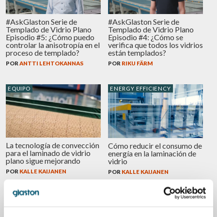
#AskGlaston Serie de
#AskGlaston Serie de
Templado de Vidrio Plano
Templado de Vidrio Plano
Episodio #5: ¿Cómo puedo
Episodio #4: ¿Cómo se
controlar la anisotropía en el
verifica que todos los vidrios
proceso de templado?
están templados?
POR
ANTTI LEHTOKANNAS
POR
RIKU FÄRM
EQUIPO
ENERGY EFFICIENCY
La tecnología de convección
Cómo reducir el consumo de
para el laminado de vidrio
energía en la laminación de
plano sigue mejorando
vidrio
POR
KALLE KAIJANEN
POR
KALLE KAIJANEN
VIDRIO