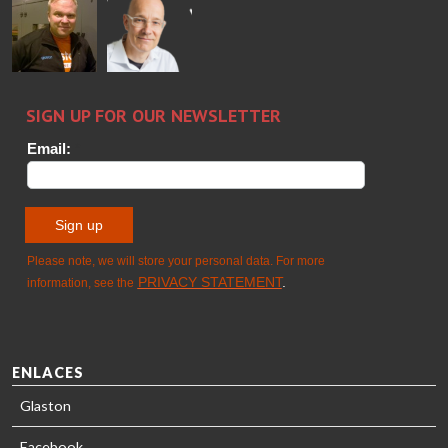
Wolter
Palokangas
Jensen
Ollonqvist
GLASTON
Sami Kelin
Christoph
HEAT
Timm
TREATMENT
SOLUTIONS
- GLASTON
ENLACES
Glaston
Facebook