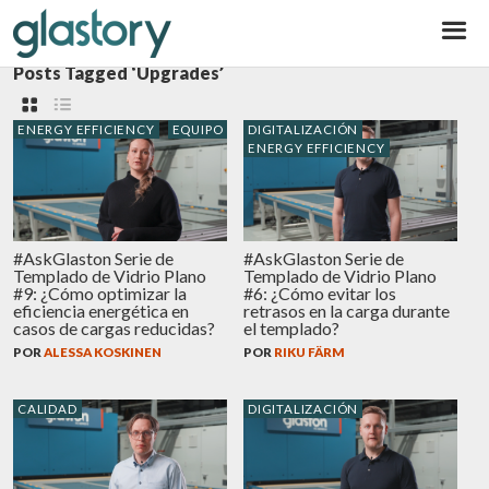
Glastory
Posts Tagged ‘Upgrades’
ENERGY EFFICIENCY
EQUIPO
DIGITALIZACIÓN
ENERGY EFFICIENCY
#AskGlaston Serie de
#AskGlaston Serie de
Templado de Vidrio Plano
Templado de Vidrio Plano
#9: ¿Cómo optimizar la
#6: ¿Cómo evitar los
eficiencia energética en
retrasos en la carga durante
casos de cargas reducidas?
el templado?
POR
ALESSA KOSKINEN
POR
RIKU FÄRM
CALIDAD
DIGITALIZACIÓN