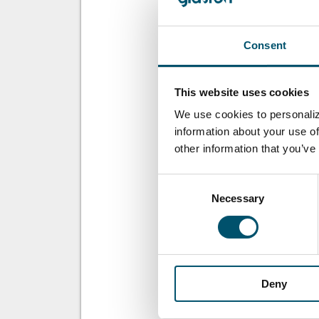
Glass processing
technologies
Consent
This website uses cookies
想了解更多？
We use cookies to personaliz
注册 Glastory 快
information about your use of
other information that you’ve
Email:
Consent
Necessary
Selection
分享这个故事
Deny