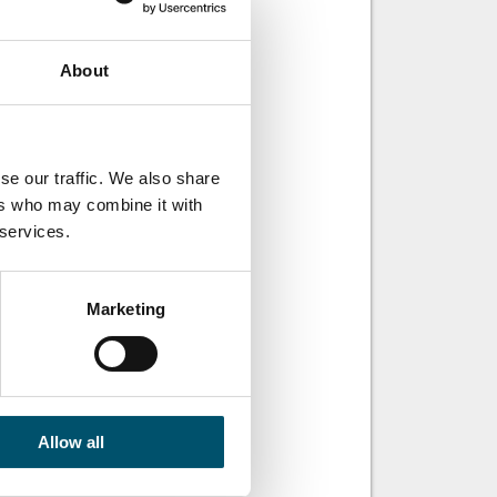
the streaks
glass?
e haze under
About
mpered glass
se our traffic. We also share
ers who may combine it with
 services.
Marketing
Allow all