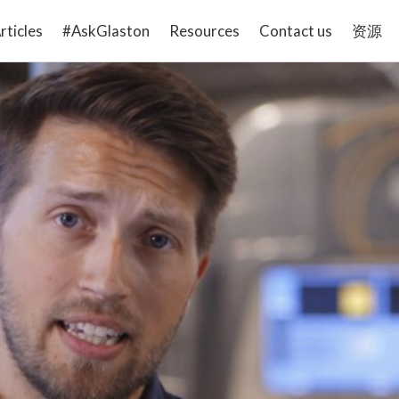
rticles
#AskGlaston
Resources
Contact us
资源