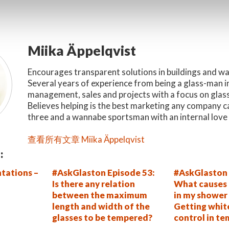
Miika Äppelqvist
Encourages transparent solutions in buildings and w
Several years of experience from being a glass-man i
management, sales and projects with a focus on glas
Believes helping is the best marketing any company c
three and a wannabe sportsman with an internal love 
查看所有文章 Miika Äppelqvist
:
tations –
#AskGlaston Episode 53:
#AskGlaston 
Is there any relation
What causes 
between the maximum
in my shower 
length and width of the
Getting whit
glasses to be tempered?
control in te