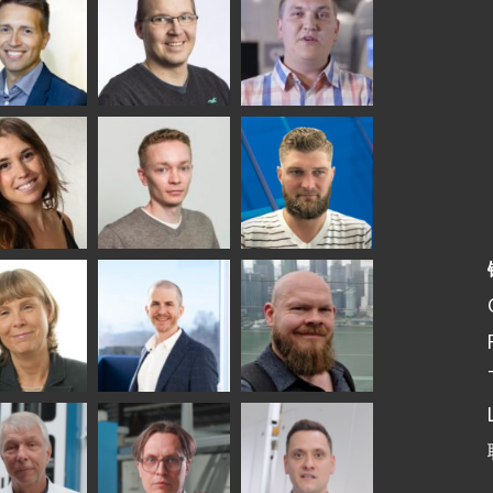
ka
Antti Aronen
Taneli Ylinen
elqvist
HEAT TREATMENT
GLASTON
SOLUTIONS -
S USE AND
GLASTON
ITECTURE -
TON
 Garrido
Kalle
Kimmo
Kaijanen
Kuusela
GLASTON
etaS
Robert Jenks
Pekka
Lyytikainen
UNICATIONS
ASTON