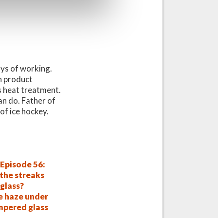
ays of working.
n product
s heat treatment.
an do. Father of
of ice hockey.
Episode 56:
the streaks
glass?
e haze under
mpered glass