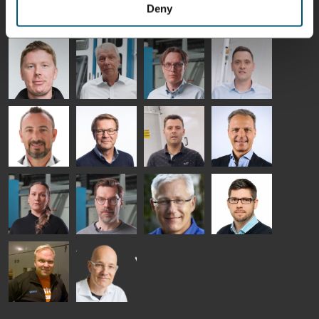
HEAT
GLASTON
GLASTON
Deny
TREATMENT
SOLUTIONS
- GLASTON
AgnetaS
Robert
Pekka
Gennadi
COMMUNICATIONS
Jenks
Lyytikainen
Schadrin
- GLASTON
GLASTON
Mikko
Ralf
Antti
Matthias
Rantala
Wolter
Lehtokannas
Fenske
Bertrand
Simo
Flavio
Peter
Cazes
Salminen
Martinho
Nischwitz
GLASTON
GLASTON
FINLAND OY
Alessa
Sakari
Per
Pyry
Koskinen
Palokangas
Jensen
Ollonqvist
GLASTON
Sami Kelin
Christoph