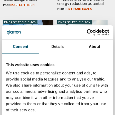
energy reduction potential
POR
MARI LEHTINEN
POR
BERTRAND CAZES
ENERGY EFFICIENCY
ENERGY EFFICIENCY
Consent
Details
About
El vidrio inteligente hace que
Cuando se trata de energía
los hogares sean
POR
MIIKA ÄPPELQVIST
sostenibles: no solo
impresionantes (1/2)
This website uses cookies
POR
JUHA LIETTYÄ
We use cookies to personalize content and ads, to
provide social media features and to analyse our traffic.
DIGITALIZACIÓN
VIDRIO
ENERGY EFFICIENCY
We also share information about your use of our site with
our social media, advertising and analytics partners who
may combine it with other information that you’ve
provided to them or that they’ve collected from your use
of their services.
Glasstec 2018: y lo que
¿Puede el vidrio ayudar a