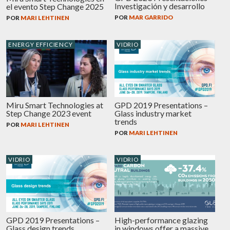
Investigación y desarrollo
el evento Step Change 2025
POR
MAR GARRIDO
POR
MARI LEHTINEN
ENERGY EFFICIENCY
VIDRIO
Miru Smart Technologies at
GPD 2019 Presentations –
Step Change 2023 event
Glass industry market
trends
POR
MARI LEHTINEN
POR
MARI LEHTINEN
VIDRIO
VIDRIO
GPD 2019 Presentations –
High-performance glazing
Glass design trends
in windows offer a massive