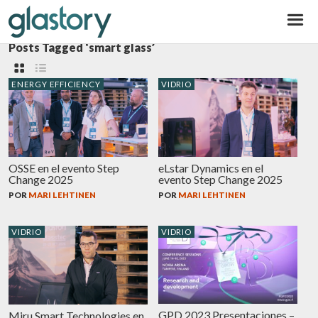
Glastory
Posts Tagged ‘smart glass’
ENERGY EFFICIENCY
VIDRIO
OSSE en el evento Step
eLstar Dynamics en el
Change 2025
evento Step Change 2025
POR
MARI LEHTINEN
POR
MARI LEHTINEN
VIDRIO
VIDRIO
GPD 2023 Presentaciones –
Miru Smart Technologies en