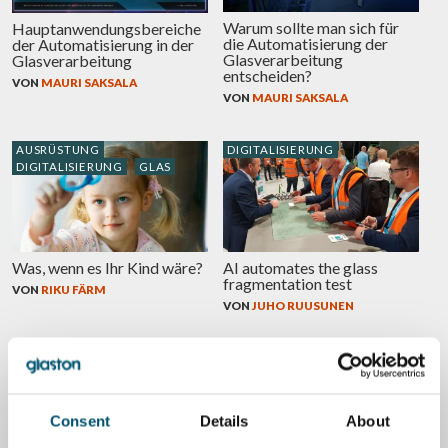
Warum sollte man sich für
Hauptanwendungsbereiche
die Automatisierung der
der Automatisierung in der
Glasverarbeitung
Glasverarbeitung
entscheiden?
VON
MAURI SAKSALA
VON
MAURI SAKSALA
AUSRÜSTUNG
DIGITALISIERUNG
DIGITALISIERUNG
GLAS
Was, wenn es Ihr Kind wäre?
AI automates the glass
fragmentation test
VON
RIKU FÄRM
VON
JUHO RUUSUNEN
DIGITALISIERUNG
Consent
Details
About