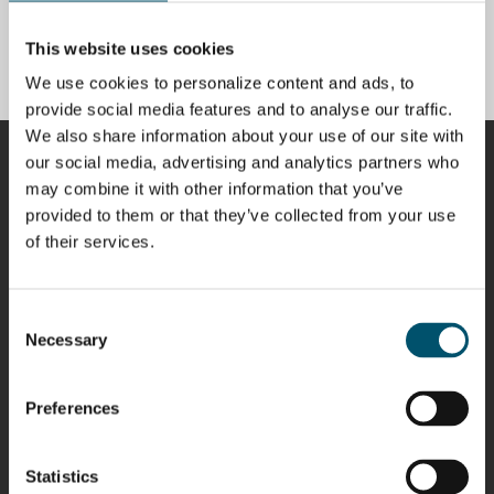
What does 1 million loads
mean to you?
This website uses cookies
VON
KAI KNUUTILA
We use cookies to personalize content and ads, to
provide social media features and to analyse our traffic.
We also share information about your use of our site with
MITWIRKENDE
our social media, advertising and analytics partners who
may combine it with other information that you’ve
provided to them or that they’ve collected from your use
of their services.
Riku Färm
Mari
Miika
Antti
HEAT
Lehtinen
Äppelqvist
Aronen
Consent
TREATMENT
COMMUNICATIONS
GLASS USE AND
GLASTON
SOLUTIONS
- GLASTON
ARCHITECTURE
Necessary
Selection
- GLASTON
- GLASTON
Taneli
Uwe Risle
Mauri
Mar
Ylinen
INSULATING
Saksala
Garrido
Preferences
GLASS
HEAT
TECHNOLOGY
TREATMENT
- GLASTON
SOLUTIONS
- GLASTON
Statistics
Kalle
Kimmo
Anna
Jukka