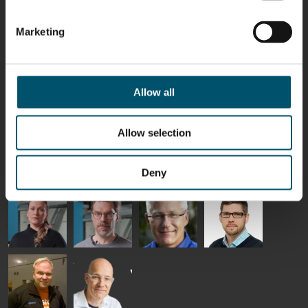
Kaijanen
Kuusela
Holmqvist
Immonen
HEAT
GLASTON
GLASTON
Marketing
TREATMENT
SOLUTIONS
- GLASTON
AgnetaS
Robert
Pekka
Gennadi
COMMUNICATIONS
Jenks
Lyytikainen
Schadrin
- GLASTON
GLASTON
Allow all
Mikko
Ralf
Antti
Matthias
Allow selection
Rantala
Wolter
Lehtokannas
Fenske
Deny
Bertrand
Simo
Flavio
Peter
Cazes
Salminen
Martinho
Nischwitz
GLASTON
GLASTON
FINLAND OY
Alessa
Sakari
Per
Pyry
Koskinen
Palokangas
Jensen
Ollonqvist
GLASTON