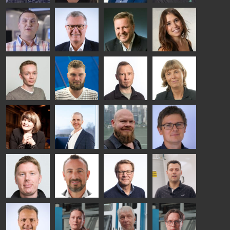
Riku Färm
Mari
Miika
Antti
HEAT
Lehtinen
Äppelqvist
Aronen
TREATMENT
COMMUNICATIONS
GLASS USE AND
GLASTON
SOLUTIONS
- GLASTON
ARCHITECTURE
- GLASTON
- GLASTON
Taneli
Uwe Risle
Mauri
Mar
Ylinen
INSULATING
Saksala
Garrido
GLASS
HEAT
TECHNOLOGY
TREATMENT
- GLASTON
SOLUTIONS
- GLASTON
Kalle
Kimmo
Jukka
AgnetaS
Kaijanen
Kuusela
Immonen
COMMUNICATIONS
- GLASTON
HEAT
GLASTON
TREATMENT
SOLUTIONS
- GLASTON
Anna
Robert
Pekka
Gennadi
Holmqvist
Jenks
Lyytikainen
Schadrin
GLASTON
GLASTON
Mikko
Bertrand
Simo
Flavio
Rantala
Cazes
Salminen
Martinho
GLASTON