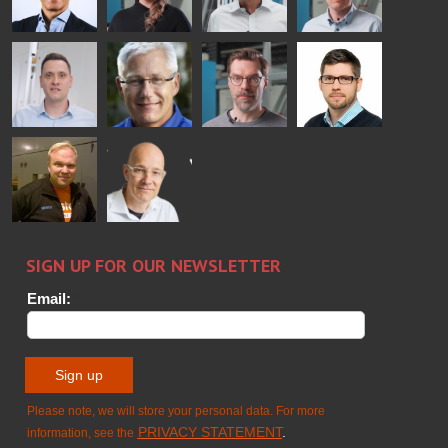
FINLAND OY
Peter
Alessa
Ralf
Antti
Nischwitz
Koskinen
Wolter
Lehtokannas
GLASTON
Matthias
Per
Sakari
Pyry
Fenske
Jensen
Palokangas
Ollonqvist
GLASTON
Sami Kelin
Christoph
HEAT
Timm
TREATMENT
SOLUTIONS
- GLASTON