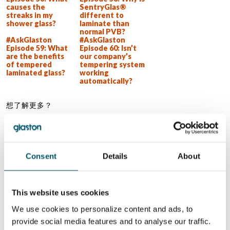
causes the
SentryGlas®
streaks in my
different to
shower glass?
laminate than
normal PVB?
#AskGlaston
#AskGlaston
Episode 59: What
Episode 60: Isn’t
are the benefits
our company’s
of tempered
tempering system
laminated glass?
working
automatically?
想了解更多？
注册 Glastory 快讯
Email:
Consent
Details
About
This website uses cookies
分享这个故事
We use cookies to personalize content and ads, to
provide social media features and to analyse our traffic.