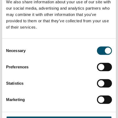
We also share information about your use of our site with
our social media, advertising and analytics partners who
作者简介
may combine it with other information that you’ve
Marcio Sato
provided to them or that they’ve collected from your use
of their services.
查看所有文章 Marcio Sato
Consent
Necessary
Selection
Related Posts:
Preferences
#AskGlaston
#AskGlaston
Episode 56: What
Episode 58: Why is
causes the
SentryGlas®
streaks in my
different to
Statistics
shower glass?
laminate than
normal PVB?
#AskGlaston
#AskGlaston
Marketing
Episode 59: What
Episode 60: Isn’t
are the benefits
our company’s
of tempered
tempering system
laminated glass?
working
automatically?