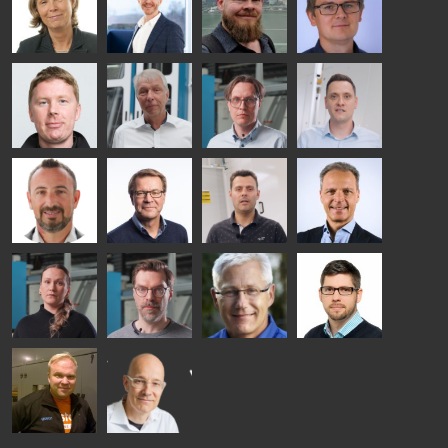
HEAT
GLASTON
GLASTON
TREATMENT
SOLUTIONS
- GLASTON
AgnetaS
Robert
Pekka
Gennadi
COMMUNICATIONS
Jenks
Lyytikainen
Schadrin
- GLASTON
GLASTON
Mikko
Ralf
Antti
Matthias
Rantala
Wolter
Lehtokannas
Fenske
Bertrand
Simo
Flavio
Peter
Cazes
Salminen
Martinho
Nischwitz
GLASTON
GLASTON
FINLAND OY
Alessa
Sakari
Per
Pyry
Koskinen
Palokangas
Jensen
Ollonqvist
GLASTON