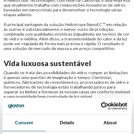
A Heliotrope Technologies, com sede na Califórnia, é uma empresa
que atualmente trabalha com composições inovadoras de vidros
baseadas em nanocristais para desenvolver a tecnologia várias
etapas adiante.
A principal vantagem da solução Heliotrope NanoEC™ em relação
às outras é substancialmente o menor custo de produção,
combinada com qualidades estéticas inigualáveis em termos de cor
do vidro e neblina. Além disso, a transmissividade do calor e da luz
pode ser regulada de forma mais precisa e rápida. O resultado é
uma solução de mercado de massa a um preço competitivo.
Vida luxuosa sustentável
Quando se trata das possibilidades do vidro, romper as limitações
é apenas uma questão de imaginação e tempo. Cientistas,
químicos, fabricantes de revestimentos, processadores de vidro e
fornecedores de tecnologia estão trabalhando juntos para
superar os limites e fornecer às nossas casas um conforto invisível
e uma quantidade bem controlada de luz visível.
Torres inteiras com vidro comutável poderão controlar a
temperatura de acordo com o tempo ou unidades individuais
podem ajustar a sua preferência. Até mesmo uma área inteira de
torres pode ser conectada umas às outras – para criar energia
Consent
Details
About
para seus ocupantes e não apenas bloquear os raios solares.