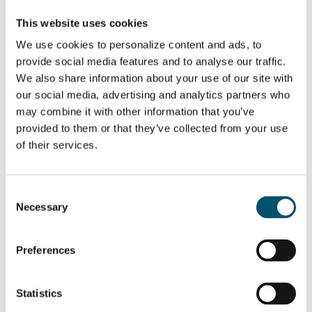
Nos EUA, a tendência em muitos estados do sul é a de
escurecer o vidro para bloquear o calor do sol e reduzir a
This website uses cookies
necessidade de ar condicionado. A Europa está mais
We use cookies to personalize content and ads, to
preocupada com a cor do vidro e com a aparência de um
prédio, tanto no interior quanto no exterior. Quando uma
provide social media features and to analyse our traffic.
fachada muda de cor, ela influencia a aparência de um
We also share information about your use of our site with
edifício e ajuda a economizar energia. Em qualquer caso, é
our social media, advertising and analytics partners who
uma maneira engenhosa de eliminar cortinas ou persianas,
may combine it with other information that you’ve
pois seu impacto está simplesmente integrado ao próprio
provided to them or that they’ve collected from your use
vidro.
of their services.
E não, isso não é apenas mais uma atualização sofisticada ou uma
opção de consumo cara, e sim um passo importante em direção a
uma vida mais inteligente e ambientalmente consciente.
Consent
Necessary
Selection
Related Posts:
High-
performance
Preferences
glazing in
windows offer a
massive energy
reduction
Statistics
potential