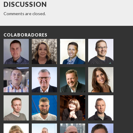
DISCUSSION
Comments are closed.
COLABORADORES
Riku Färm
Mari
Miika
Antti
HEAT
Lehtinen
Äppelqvist
Aronen
TREATMENT
COMMUNICATIONS
GLASS USE AND
GLASTON
SOLUTIONS
- GLASTON
ARCHITECTURE
- GLASTON
- GLASTON
Taneli
Uwe Risle
Mauri
Mar
Ylinen
INSULATING
Saksala
Garrido
GLASS
HEAT
TECHNOLOGY
TREATMENT
- GLASTON
SOLUTIONS
- GLASTON
Kalle
Kimmo
Anna
Jukka
Kaijanen
Kuusela
Holmqvist
Immonen