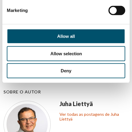
QUER SABER MAIS?
Marketing
Inscreva-se no boletim informativo da Glastory
Email:
Allow all
Allow selection
COMPARTILHAR ESTA HISTÓRIA
Deny
SOBRE O AUTOR
Juha Liettyä
Ver todas as postagens de Juha
Liettyä