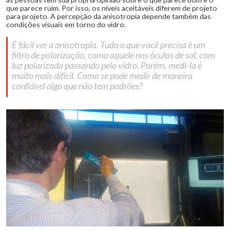
que parece ruim. Por isso, os níveis aceitáveis diferem de projeto
para projeto. A percepção da anisotropia depende também das
condições visuais em torno do vidro.
É fácil ver a anisotropia. Tudo o que você precisa é um
filtro de polarização, como aquele nos óculos de sol, com
luz polarizada passando pelo vidro. Porém, medi-la é
muito mais difícil. Como se pode medir de maneira
confiável algo que não tem padrões?