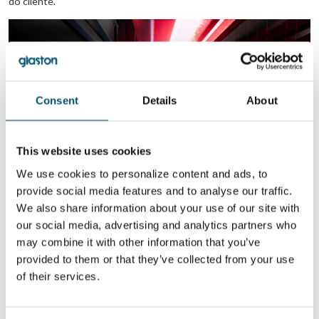
do cliente.
Consent
Details
About
This website uses cookies
We use cookies to personalize content and ads, to
provide social media features and to analyse our traffic.
We also share information about your use of our site with
Todos encarando o desafio
our social media, advertising and analytics partners who
A troca das linhas mais antigas pelas linhas de têmpera mais
may combine it with other information that you’ve
modernas é uma solução para conseguir uniformidade em
provided to them or that they’ve collected from your use
aquecimento e resfriamento. No entanto, muita coisa pode ser
feita com as linhas mais antigas também, como ajustar o tempo de
of their services.
aquecimento e o tempo de transferência, ou realizar cargas mais
curtas. Os fabricantes de vidros podem enfrentar esse novo
desafio ao adicionarem uma simples ferramenta inteligente.