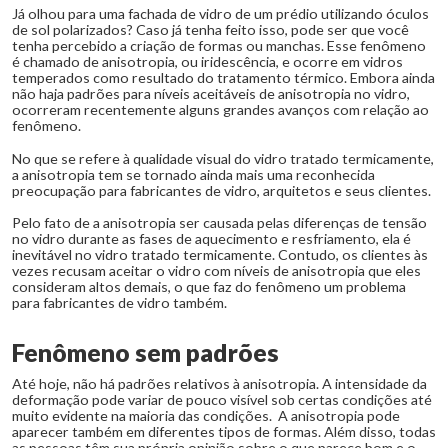
Já olhou para uma fachada de vidro de um prédio utilizando óculos
de sol polarizados? Caso já tenha feito isso, pode ser que você
tenha percebido a criação de formas ou manchas. Esse fenômeno
é chamado de anisotropia, ou iridescência, e ocorre em vidros
temperados como resultado do tratamento térmico. Embora ainda
não haja padrões para níveis aceitáveis de anisotropia no vidro,
ocorreram recentemente alguns grandes avanços com relação ao
fenômeno.
No que se refere à qualidade visual do vidro tratado termicamente,
a anisotropia tem se tornado ainda mais uma reconhecida
preocupação para fabricantes de vidro, arquitetos e seus clientes.
Pelo fato de a anisotropia ser causada pelas diferenças de tensão
no vidro durante as fases de aquecimento e resfriamento, ela é
inevitável no vidro tratado termicamente. Contudo, os clientes às
vezes recusam aceitar o vidro com níveis de anisotropia que eles
consideram altos demais, o que faz do fenômeno um problema
para fabricantes de vidro também.
Fenômeno sem padrões
Até hoje, não há padrões relativos à anisotropia. A intensidade da
deformação pode variar de pouco visível sob certas condições até
muito evidente na maioria das condições. A anisotropia pode
aparecer também em diferentes tipos de formas. Além disso, todas
as pessoas têm sua própria opinião sobre o que parece bom e o