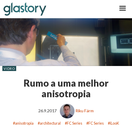
Glastory
VIDRO
Rumo a uma melhor
anisotropia
26.9.2017
Riku Färm
anisotropia
architectural
FC Series
FC Series
iLooK