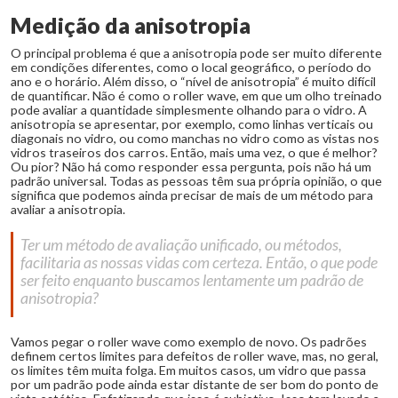
Medição da anisotropia
O principal problema é que a anisotropia pode ser muito diferente
em condições diferentes, como o local geográfico, o período do
ano e o horário. Além disso, o “nível de anisotropia” é muito difícil
de quantificar. Não é como o roller wave, em que um olho treinado
pode avaliar a quantidade simplesmente olhando para o vidro. A
anisotropia se apresentar, por exemplo, como linhas verticais ou
diagonais no vidro, ou como manchas no vidro como as vistas nos
vidros traseiros dos carros. Então, mais uma vez, o que é melhor?
Ou pior? Não há como responder essa pergunta, pois não há um
padrão universal. Todas as pessoas têm sua própria opinião, o que
significa que podemos ainda precisar de mais de um método para
avaliar a anisotropia.
Ter um método de avaliação unificado, ou métodos,
facilitaria as nossas vidas com certeza. Então, o que pode
ser feito enquanto buscamos lentamente um padrão de
anisotropia?
Vamos pegar o roller wave como exemplo de novo. Os padrões
definem certos limites para defeitos de roller wave, mas, no geral,
os limites têm muita folga. Em muitos casos, um vidro que passa
por um padrão pode ainda estar distante de ser bom do ponto de