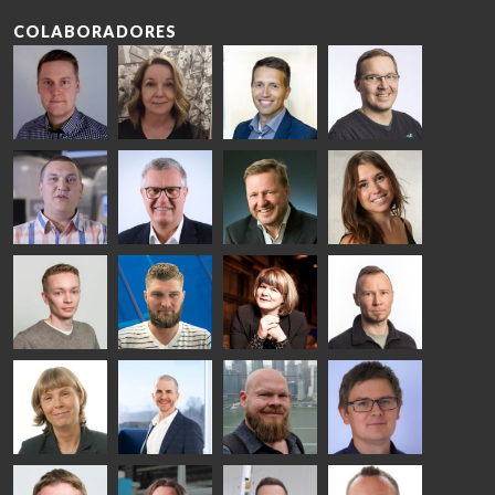
COLABORADORES
Riku Färm
Mari
Miika
Antti
HEAT
Lehtinen
Äppelqvist
Aronen
TREATMENT
COMMUNICATIONS
GLASS USE AND
GLASTON
SOLUTIONS
- GLASTON
ARCHITECTURE
- GLASTON
- GLASTON
Taneli
Uwe Risle
Mauri
Mar
Ylinen
INSULATING
Saksala
Garrido
GLASS
HEAT
TECHNOLOGY
TREATMENT
- GLASTON
SOLUTIONS
- GLASTON
Kalle
Kimmo
Anna
Jukka
Kaijanen
Kuusela
Holmqvist
Immonen
HEAT
GLASTON
GLASTON
TREATMENT
SOLUTIONS
- GLASTON
AgnetaS
Robert
Pekka
Gennadi
COMMUNICATIONS
Jenks
Lyytikainen
Schadrin