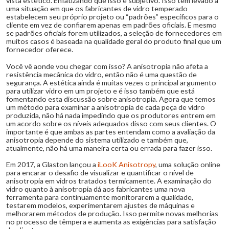
vista estético. Enfatizando que isso é subjetivo. Isso tem levado a
uma situação em que os fabricantes de vidro temperado
estabelecem seu próprio projeto ou “padrões” específicos para o
cliente em vez de confiarem apenas em padrões oficiais. E mesmo
se padrões oficiais forem utilizados, a seleção de fornecedores em
muitos casos é baseada na qualidade geral do produto final que um
fornecedor oferece.
Você vê aonde vou chegar com isso? A anisotropia não afeta a
resistência mecânica do vidro, então não é uma questão de
segurança. A estética ainda é muitas vezes o principal argumento
para utilizar vidro em um projeto e é isso também que está
fomentando esta discussão sobre anisotropia. Agora que temos
um método para examinar a anisotropia de cada peça de vidro
produzida, não há nada impedindo que os produtores entrem em
um acordo sobre os níveis adequados disso com seus clientes. O
importante é que ambas as partes entendam como a avaliação da
anisotropia depende do sistema utilizado e também que,
atualmente, não há uma maneira certa ou errada para fazer isso.
Em 2017, a Glaston lançou a
iLooK Anisotropy
, uma solução online
para encarar o desafio de visualizar e quantificar o nível de
anisotropia em vidros tratados termicamente. A examinação do
vidro quanto à anisotropia dá aos fabricantes uma nova
ferramenta para continuamente monitorarem a qualidade,
testarem modelos, experimentarem ajustes de máquinas e
melhorarem métodos de produção. Isso permite novas melhorias
no processo de têmpera e aumenta as exigências para satisfação