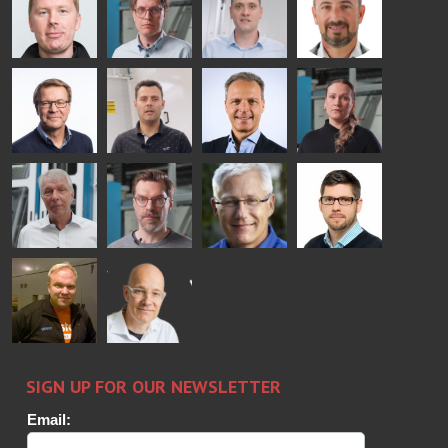
- GLASTON
GLASTON
Mikko
Antti
Matthias
Bertrand
Rantala
Lehtokannas
Fenske
Cazes
Simo
Flavio
Peter
Alessa
Salminen
Martinho
Nischwitz
Koskinen
GLASTON
GLASTON
FINLAND OY
Ralf
Sakari
Per
Pyry
Wolter
Palokangas
Jensen
Ollonqvist
GLASTON
Sami Kelin
Christoph
HEAT
Timm
TREATMENT
SOLUTIONS
- GLASTON