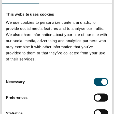
Step Change 2025
This website uses cookies
QUER SABER MAIS?
We use cookies to personalize content and ads, to
Inscreva-se no boletim informativo da Glastory
provide social media features and to analyse our traffic.
Email:
We also share information about your use of our site with
our social media, advertising and analytics partners who
may combine it with other information that you’ve
provided to them or that they’ve collected from your use
of their services.
COMPARTILHAR ESTA HISTÓRIA
Consent
Necessary
Selection
SOBRE O AUTOR
Mari Lehtinen
Preferences
Ver todas as postagens de Mari
Lehtinen
Statistics