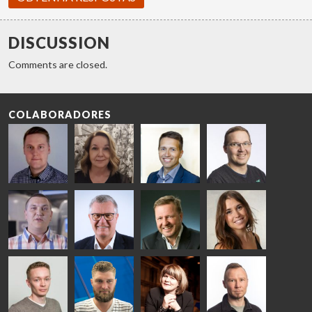
DISCUSSION
Comments are closed.
COLABORADORES
Riku Färm
Mari
Miika
Antti
HEAT
Lehtinen
Äppelqvist
Aronen
TREATMENT
COMMUNICATIONS
GLASS USE AND
GLASTON
SOLUTIONS
- GLASTON
ARCHITECTURE
- GLASTON
- GLASTON
Taneli
Uwe Risle
Mauri
Mar
Ylinen
INSULATING
Saksala
Garrido
GLASS
HEAT
TECHNOLOGY
TREATMENT
- GLASTON
SOLUTIONS