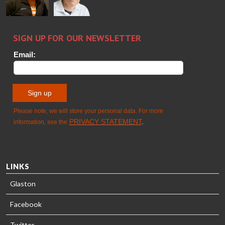
Sami Kelin
Christoph
HEAT
Timm
TREATMENT
SOLUTIONS
- GLASTON
LINKS
Glaston
Facebook
Twitter