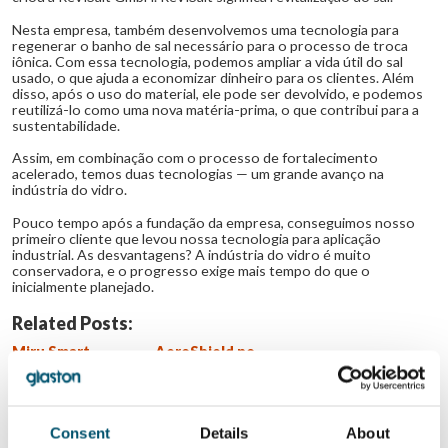
Nesta empresa, também desenvolvemos uma tecnologia para
regenerar o banho de sal necessário para o processo de troca
iônica. Com essa tecnologia, podemos ampliar a vida útil do sal
usado, o que ajuda a economizar dinheiro para os clientes. Além
disso, após o uso do material, ele pode ser devolvido, e podemos
reutilizá-lo como uma nova matéria-prima, o que contribui para a
sustentabilidade.
Assim, em combinação com o processo de fortalecimento
acelerado, temos duas tecnologias — um grande avanço na
indústria do vidro.
Pouco tempo após a fundação da empresa, conseguimos nosso
primeiro cliente que levou nossa tecnologia para aplicação
industrial. As desvantagens? A indústria do vidro é muito
conservadora, e o progresso exige mais tempo do que o
inicialmente planejado.
Related Posts:
Miru Smart
AeroShield no
Technologies no
evento Step
evento Step
Change 2025
Change 2025
Lithium Designers
no evento Step
Change 2025
Consent
Details
About
UBLO no evento