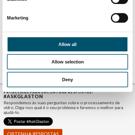
Marketing
Related Posts:
Miru Smart
AeroShield no
Technologies no
evento Step
Allow all
evento Step
Change 2025
Change 2025
Lithium Designers
no evento Step
Change 2025
Allow selection
UBLO no evento
Step Change 2025
Deny
PROBLEMAS PARA ENCONTRAR RESPOSTAS?
#ASKGLASTON
Respondemos às suas perguntas sobre o processamento de
vidro. Diga-nos qual é o seu problema e faremos o melhor para
ajudá-lo.
OBTENHA RESPOSTAS