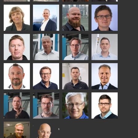
- GLASTON
Kalle
Kimmo
Anna
Jukka
Kaijanen
Kuusela
Holmqvist
Immonen
HEAT
GLASTON
GLASTON
TREATMENT
SOLUTIONS
- GLASTON
AgnetaS
Robert
Pekka
Gennadi
COMMUNICATIONS
Jenks
Lyytikainen
Schadrin
- GLASTON
GLASTON
Mikko
Ralf
Antti
Matthias
Rantala
Wolter
Lehtokannas
Fenske
Bertrand
Simo
Flavio
Peter
Cazes
Salminen
Martinho
Nischwitz
GLASTON
GLASTON
FINLAND OY
Alessa
Sakari
Per
Pyry
Koskinen
Palokangas
Jensen
Ollonqvist
GLASTON