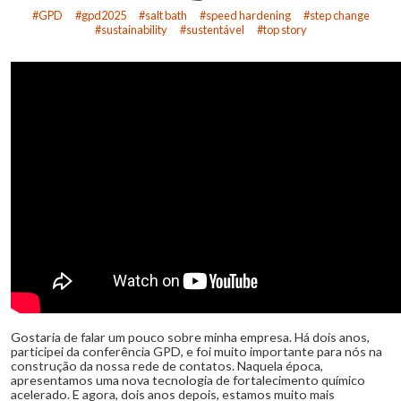
GPD
gpd2025
salt bath
speed hardening
step change
sustainability
sustentável
top story
Gostaria de falar um pouco sobre minha empresa. Há dois anos,
participei da conferência GPD, e foi muito importante para nós na
construção da nossa rede de contatos. Naquela época,
apresentamos uma nova tecnologia de fortalecimento químico
acelerado. E agora, dois anos depois, estamos muito mais