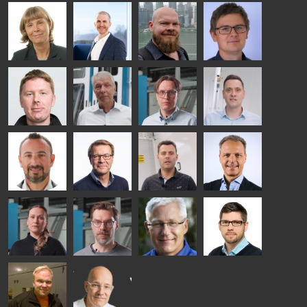
Kalle
Kimmo
Anna
Jukka
Kaijanen
Kuusela
Holmqvist
Immonen
HEAT
GLASTON
GLASTON
TREATMENT
SOLUTIONS
- GLASTON
AgnetaS
Robert
Pekka
Gennadi
COMMUNICATIONS
Jenks
Lyytikainen
Schadrin
- GLASTON
GLASTON
Mikko
Ralf
Antti
Matthias
Rantala
Wolter
Lehtokannas
Fenske
Bertrand
Simo
Flavio
Peter
Cazes
Salminen
Martinho
Nischwitz
GLASTON
GLASTON
FINLAND OY
Alessa
Sakari
Per
Pyry
Koskinen
Palokangas
Jensen
Ollonqvist
GLASTON