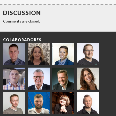
DISCUSSION
Comments are closed.
COLABORADORES
Riku Färm
Mari
Miika
Antti
HEAT
Lehtinen
Äppelqvist
Aronen
TREATMENT
COMMUNICATIONS
GLASS USE AND
GLASTON
SOLUTIONS
- GLASTON
ARCHITECTURE
- GLASTON
- GLASTON
Taneli
Uwe Risle
Mauri
Mar
Ylinen
INSULATING
Saksala
Garrido
GLASS
HEAT
TECHNOLOGY
TREATMENT
- GLASTON
SOLUTIONS
- GLASTON