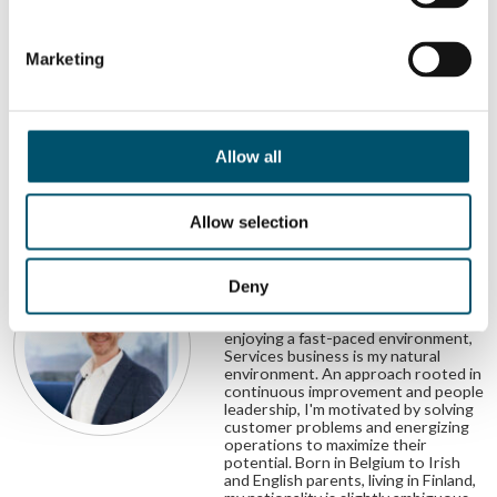
Marketing
COMPARTILHAR ESTA HISTÓRIA
Allow all
Allow selection
SOBRE O AUTOR
Robert Jenks
Deny
With focus on customer value,
global operations management and
enjoying a fast-paced environment,
Services business is my natural
environment. An approach rooted in
continuous improvement and people
leadership, I'm motivated by solving
customer problems and energizing
operations to maximize their
potential. Born in Belgium to Irish
and English parents, living in Finland,