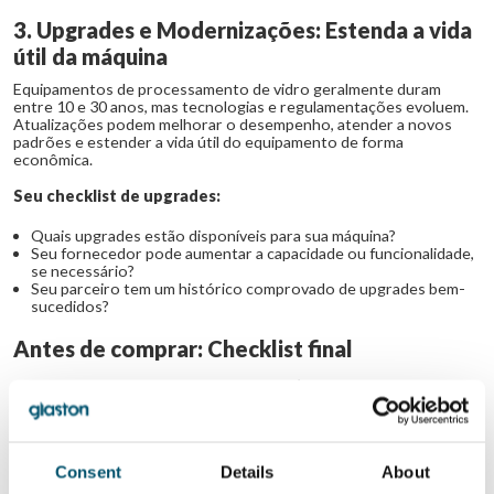
3. Upgrades e Modernizações: Estenda a vida
útil da máquina
Equipamentos de processamento de vidro geralmente duram
entre 10 e 30 anos, mas tecnologias e regulamentações evoluem.
Atualizações podem melhorar o desempenho, atender a novos
padrões e estender a vida útil do equipamento de forma
econômica.
Seu checklist de upgrades:
Quais upgrades estão disponíveis para sua máquina?
Seu fornecedor pode aumentar a capacidade ou funcionalidade,
se necessário?
Seu parceiro tem um histórico comprovado de upgrades bem-
sucedidos?
Antes de comprar: Checklist final
Defina sua estratégia de manutenção (mão de obra, peças,
tecnologia).
Revise com fornecedores as peças de reposição e métodos de
entrega.
Mantenha-se informado por meio de conferências, blogs e
Consent
Details
About
publicações do setor.
Planeje o crescimento futuro dos negócios e seus impactos no