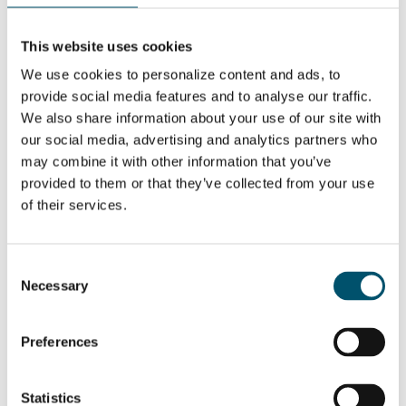
maquinário.
Conclusão
This website uses cookies
We use cookies to personalize content and ads, to
Melhorar o desempenho ao longo da vida útil não significa apenas
comprar a máquina certa — é planejar peças de reposição,
provide social media features and to analyse our traffic.
conhecimento e upgrades. Com a estratégia correta e a parceria
We also share information about your use of our site with
certa, você maximizará disponibilidade, qualidade e lucratividade.
our social media, advertising and analytics partners who
Related Posts:
may combine it with other information that you’ve
Por que o tempo
Por que adotar a
provided to them or that they’ve collected from your use
de atividade é sua
automação do
of their services.
arma secreta para
processamento
ficar à frente
de vidro?
Principais
Avanços na
aplicações da
automação do
automação no
processamento
Consent
processamento
de vidro
Necessary
Selection
de vidro
QUER SABER MAIS?
Preferences
Inscreva-se no boletim informativo da Glastory
Email:
Statistics