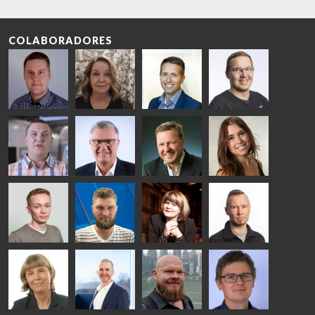
COLABORADORES
Riku Färm
Mari
Miika
Antti
HEAT
Lehtinen
Äppelqvist
Aronen
TREATMENT
COMMUNICATIONS
GLASS USE AND
GLASTON
SOLUTIONS
- GLASTON
ARCHITECTURE
- GLASTON
- GLASTON
Taneli
Uwe Risle
Mauri
Mar
Ylinen
INSULATING
Saksala
Garrido
GLASS
HEAT
TECHNOLOGY
TREATMENT
- GLASTON
SOLUTIONS
- GLASTON
Kalle
Kimmo
Anna
Jukka
Kaijanen
Kuusela
Holmqvist
Immonen
HEAT
GLASTON
GLASTON
TREATMENT
SOLUTIONS
- GLASTON