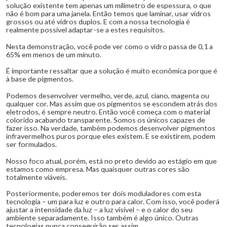
solução existente tem apenas um milímetro de espessura, o que
não é bom para uma janela. Então temos que laminar, usar vidros
grossos ou até vidros duplos. E com a nossa tecnologia é
realmente possível adaptar-se a estes requisitos.
Nesta demonstração, você pode ver como o vidro passa de 0,1 a
65% em menos de um minuto.
É importante ressaltar que a solução é muito econômica porque é
à base de pigmentos.
Podemos desenvolver vermelho, verde, azul, ciano, magenta ou
qualquer cor. Mas assim que os pigmentos se escondem atrás dos
eletrodos, é sempre neutro. Então você começa com o material
colorido acabando transparente. Somos os únicos capazes de
fazer isso. Na verdade, também podemos desenvolver pigmentos
infravermelhos puros porque eles existem. E se existirem, podem
ser formulados.
Nosso foco atual, porém, está no preto devido ao estágio em que
estamos como empresa. Mas quaisquer outras cores são
totalmente viáveis.
Posteriormente, poderemos ter dois moduladores com esta
tecnologia – um para luz e outro para calor. Com isso, você poderá
ajustar a intensidade da luz – a luz visível – e o calor do seu
ambiente separadamente. Isso também é algo único. Outras
tecnologias nunca conseguirão ser assim.