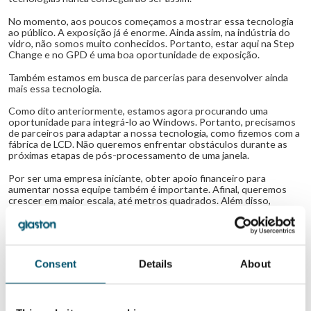
No momento, aos poucos começamos a mostrar essa tecnologia
ao público. A exposição já é enorme. Ainda assim, na indústria do
vidro, não somos muito conhecidos. Portanto, estar aqui na Step
Change e no GPD é uma boa oportunidade de exposição.
Também estamos em busca de parcerias para desenvolver ainda
mais essa tecnologia.
Como dito anteriormente, estamos agora procurando uma
oportunidade para integrá-lo ao Windows. Portanto, precisamos
de parceiros para adaptar a nossa tecnologia, como fizemos com a
fábrica de LCD. Não queremos enfrentar obstáculos durante as
próximas etapas de pós-processamento de uma janela.
Por ser uma empresa iniciante, obter apoio financeiro para
aumentar nossa equipe também é importante. Afinal, queremos
crescer em maior escala, até metros quadrados. Além disso,
gostaríamos de desenvolver mais produtos ao mesmo tempo e
com mais rapidez.
Neste momento, diversas indústrias estão muito interessadas
nesta tecnologia. A indústria arquitetónica, a indústria automóvel
Consent
Details
About
com todos os seus tetos solares e até a indústria eletrónica com a
sua realidade aumentada e tecnologias de visualização
transparentes. Todos eles precisam desses tipos de moduladores
pretos. E podemos cobrir todos os três. Mas não vamos fazer