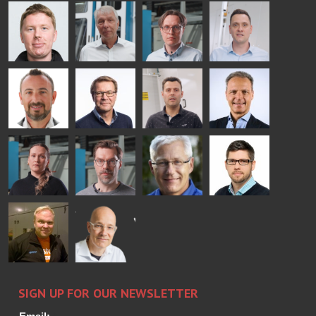
AgnetaS
Robert
Pekka
Gennadi
COMMUNICATIONS
Jenks
Lyytikainen
Schadrin
- GLASTON
GLASTON
Mikko
Ralf
Antti
Matthias
Rantala
Wolter
Lehtokannas
Fenske
Bertrand
Simo
Flavio
Peter
Cazes
Salminen
Martinho
Nischwitz
GLASTON
GLASTON
FINLAND OY
Alessa
Sakari
Per
Pyry
Koskinen
Palokangas
Jensen
Ollonqvist
GLASTON
Sami Kelin
Christoph
HEAT
Timm
TREATMENT
SOLUTIONS