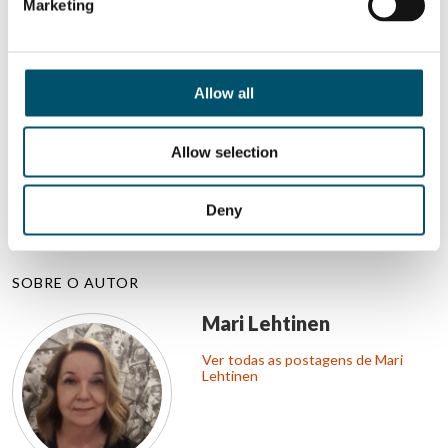
QUER SABER MAIS?
Marketing
Inscreva-se no boletim informativo da Glastory
Email:
Allow all
Allow selection
COMPARTILHAR ESTA HISTÓRIA
Deny
SOBRE O AUTOR
Mari Lehtinen
Ver todas as postagens de Mari
Lehtinen