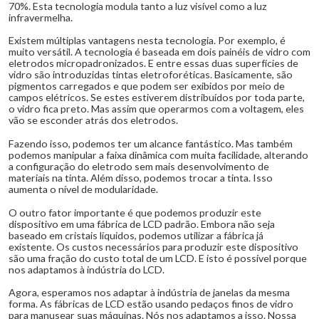
70%. Esta tecnologia modula tanto a luz visível como a luz
infravermelha.
Existem múltiplas vantagens nesta tecnologia. Por exemplo, é
muito versátil. A tecnologia é baseada em dois painéis de vidro com
eletrodos micropadronizados. E entre essas duas superfícies de
vidro são introduzidas tintas eletroforéticas. Basicamente, são
pigmentos carregados e que podem ser exibidos por meio de
campos elétricos. Se estes estiverem distribuídos por toda parte,
o vidro fica preto. Mas assim que operarmos com a voltagem, eles
vão se esconder atrás dos eletrodos.
Fazendo isso, podemos ter um alcance fantástico. Mas também
podemos manipular a faixa dinâmica com muita facilidade, alterando
a configuração do eletrodo sem mais desenvolvimento de
materiais na tinta. Além disso, podemos trocar a tinta. Isso
aumenta o nível de modularidade.
O outro fator importante é que podemos produzir este
dispositivo em uma fábrica de LCD padrão. Embora não seja
baseado em cristais líquidos, podemos utilizar a fábrica já
existente. Os custos necessários para produzir este dispositivo
são uma fração do custo total de um LCD. E isto é possível porque
nos adaptamos à indústria do LCD.
Agora, esperamos nos adaptar à indústria de janelas da mesma
forma. As fábricas de LCD estão usando pedaços finos de vidro
para manusear suas máquinas. Nós nos adaptamos a isso. Nossa