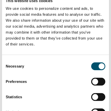
tudo de uma vez. Portanto, precisamos fazer o negócio crescer
This website uses cookies
com o foco certo. Mas a parceria com as pessoas certas nos
ajudará a acelerar.
We use cookies to personalize content and ads, to
provide social media features and to analyse our traffic.
Fomos convidados para este acampamento base pelos
patrocinadores. Além disso, nossos ex-funcionários estavam
We also share information about your use of our site with
cientes da conferência GPD. Por isso nos inscrevemos para
our social media, advertising and analytics partners who
participar.
may combine it with other information that you’ve
Eu diria que o nosso maior marco até agora é tornar a nossa
provided to them or that they’ve collected from your use
tecnologia credível e ser capaz de realmente criar um vidro
of their services.
dinâmico capaz de ser comercializado em massa.
Notavelmente, este não é apenas vidro dinâmico. Você também
pode adicionar uma função fotovoltaica, se necessário. Assim, mais
ou menos pelo mesmo custo, podemos integrar algumas funções
Consent
extras neste vidro dinâmico para torná-lo ainda mais atraente para
Necessary
Selection
o mercado usar e controlar o clima.
Related Posts:
Preferences
Trends in
Você está se
automotive
preparando para
display glass
processar o vidro
processing
automotivo do
Statistics
futuro?