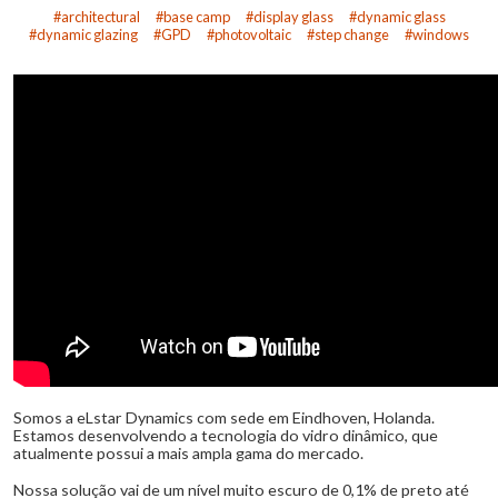
architectural
base camp
display glass
dynamic glass
dynamic glazing
GPD
photovoltaic
step change
windows
Somos a eLstar Dynamics com sede em Eindhoven, Holanda.
Estamos desenvolvendo a tecnologia do vidro dinâmico, que
atualmente possui a mais ampla gama do mercado.
Nossa solução vai de um nível muito escuro de 0,1% de preto até