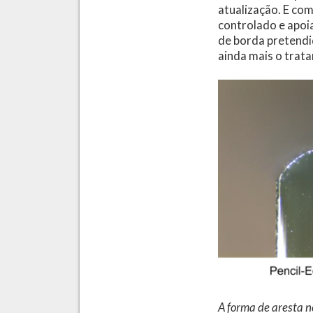
atualização. E co
controlado e apoi
de borda pretendi
ainda mais o trat
A forma de aresta n