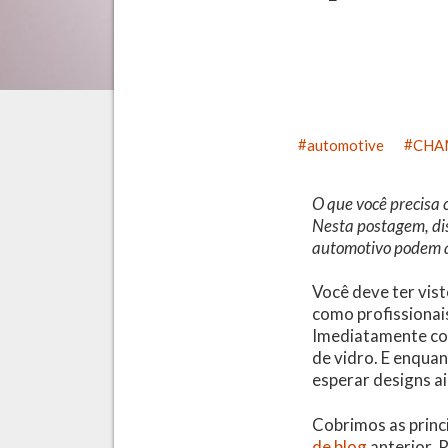
automotive
CHA
O que você precisa 
Nesta postagem, dis
automotivo podem at
Você deve ter vist
como profissionais
Imediatamente co
de vidro. E enqua
esperar designs a
Cobrimos as princ
de blog
anterior. R