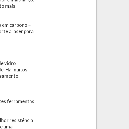
ito mais
o em carbono –
rte a laser para
e vidro
de. Há muitos
ssamento.
ntes ferramentas
hor resistência
de uma