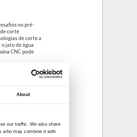
esafios no pré-
 de corte
nologias de corte a
 o jato de água
áquina CNC pode
tificação. Os
dro com precisão
About
importante
rodução com maior
se our traffic. We also share
s exigidos
ers who may combine it with
 e energia. É a