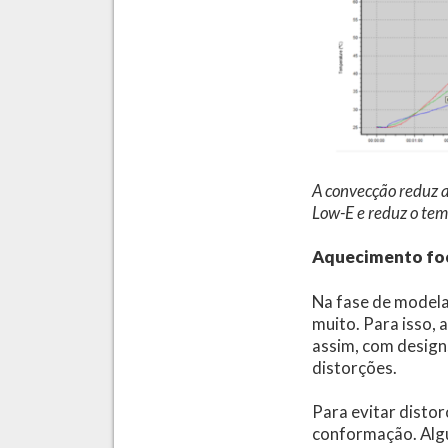
A convecção reduz a
Low-E e reduz o te
Aquecimento foc
Na fase de modela
muito. Para isso, 
assim, com design
distorções.
Para evitar distor
conformação. Algu