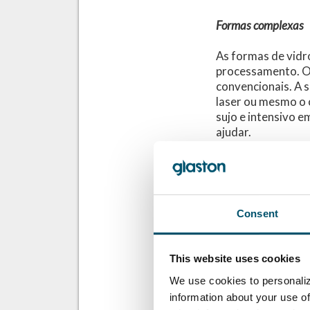
Formas complexas
As formas de vidr
processamento. O 
convencionais. A s
laser ou mesmo o 
sujo e intensivo 
ajudar.
Quanto mais comple
sistemas de câmer
no esmeril.
Consent
Dobrar projetos
Com as crescentes
This website uses cookies
otimizar também a
We use cookies to personaliz
consumo de energi
information about your use of
enquanto cumpre t