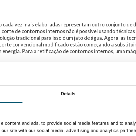
o cada vez mais elaboradas representam outro conjunto de d
corte de contornos internos não é possível usando técnicas
olução tradicional para isso é um jato de água. Agora, as tec
corte convencional modificado estão começando a substituir
em energia. Para a retificação de contornos internos, uma m
xa a forma do vidro, mais preciso é o controle de corte e re
a mais recentes agora podem ajudar a localizar peças de vi
Details
 complexos
 exigências para reduzir os custos de energia, é ainda mais 
 dobra. Esse é o núcleo de todo o processo – e a etapa de p
e content and ads, to provide social media features and to analy
a. Você precisa garantir que sua dobra forneça os resultado
 our site with our social media, advertising and analytics partn
odas as metas mais recentes relacionadas a custo, qualidade