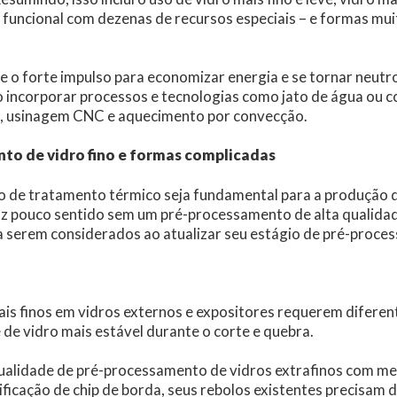
e funcional com dezenas de recursos especiais – e formas mu
e o forte impulso para economizar energia e se tornar neutr
 incorporar processos e tecnologias como jato de água ou co
s, usinagem CNC e aquecimento por convecção.
to de vidro fino e formas complicadas
 de tratamento térmico seja fundamental para a produção d
az pouco sentido sem um pré-processamento de alta qualida
 serem considerados ao atualizar seu estágio de pré-proce
ais finos em vidros externos e expositores requerem difere
 de vidro mais estável durante o corte e quebra.
ualidade de pré-processamento de vidros extrafinos com mel
ificação de chip de borda, seus rebolos existentes precisam 