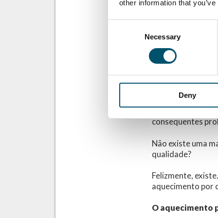
única maneira de f
other information that you’ve
Por exemplo, a ne
Consent
até 90 °C mais al
Necessary
Selection
economia de energ
grossas de interl
as folhas internas
aumentando a com
Deny
Mas atender à cre
depende apenas da
consequentes pro
Não existe uma ma
qualidade?
Felizmente, exist
aquecimento por c
O aquecimento po