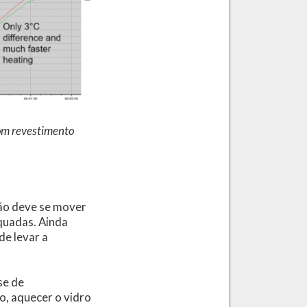
com revestimento
não deve se mover
equadas. Ainda
de levar a
se de
o, aquecer o vidro