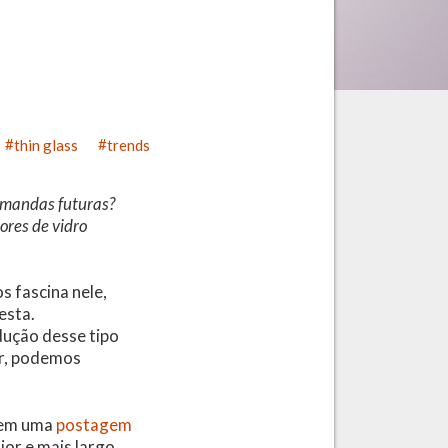
thin glass
trends
demandas futuras?
ores de vidro
s fascina nele,
esta.
ução desse tipo
or, podemos
n em uma
postagem
ior e mais largo,