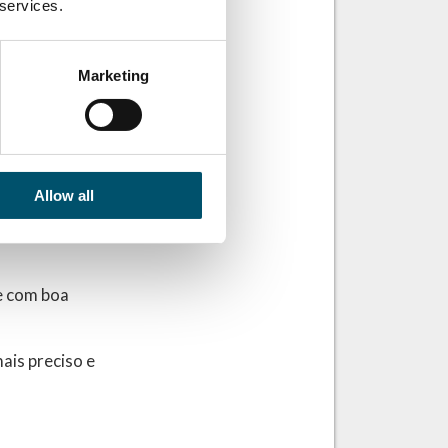
 services.
peraturas de dobra
 alto quando a
Marketing
ndo pilhas
jados para dobrar
bordas – também
Allow all
das enquanto
sigual – e
 e com boa
ais preciso e