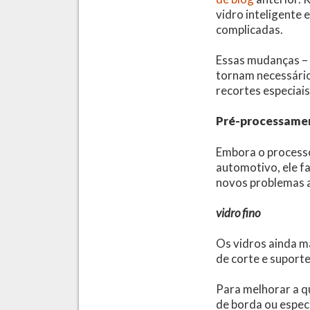
vidro inteligente 
complicadas.
Essas mudanças – 
tornam necessário
recortes especiai
Pré-processamen
Embora o processo
automotivo, ele f
novos problemas a
vidro fino
Os vidros ainda m
de corte e suporte
Para melhorar a q
de borda ou espec