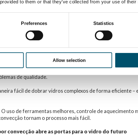
icar à frente neste negócio.
 provided to them or that they’ve collected from your use of their
cessidade de usar diferentes tipos de vidro pode exigir tem
tas do que antes. Esse aumento de temperatura tem um custo
Preferences
Statistics
ia é uma prioridade fundamental. Então, se você estiver usa
ayers na produção de vidro, raios diferentes podem ser dese
 e externas para evitar a delaminação do produto final nas 
plexidade.
Allow selection
scente necessidade de mais superfícies impressas e revesti
 radiação é quase impossível. Isso leva a um aquecimento de
blemas de qualidade.
neira fácil de dobrar vidros complexos de forma eficiente –
e. O uso de ferramentas melhores, controle de aquecimento m
onvecção tornam o processo mais fácil.
r convecção abre as portas para o vidro do futuro