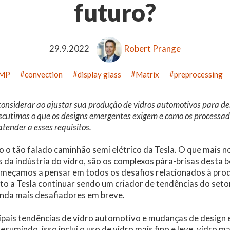
futuro?
29.9.2022
Robert Prange
MP
convection
display glass
Matrix
preprocessing
considerar ao ajustar sua produção de vidros automotivos para 
cutimos o que os designs emergentes exigem e como os processad
ender a esses requisitos.
o o tão falado caminhão semi elétrico da Tesla. O que mais no
 da indústria do vidro, são os complexos pára-brisas desta b
meçamos a pensar em todos os desafios relacionados à prod
nto a Tesla continuar sendo um criador de tendências do set
inda mais desafiadores em breve.
ipais tendências de vidro automotivo e mudanças de desig
esumindo, isso inclui o uso de vidro mais fino e leve, vidro ma