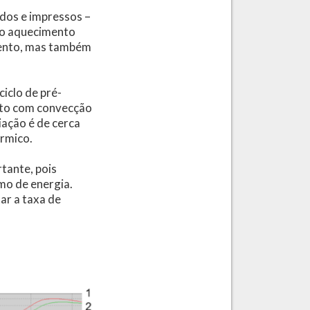
idos e impressos –
 o aquecimento
mento, mas também
iclo de pré-
nto com convecção
iação é de cerca
érmico.
tante, pois
mo de energia.
ar a taxa de