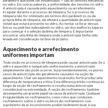
parâmetro que pode ser influenciado — são as tensões mecânicas
no vidro. Em outras palavras, a uniformidade das tensões no vidro.
A anisotropia é causada pelo aquecimento ou arrefecimento
irregular durante o processo de têmpera. Se o processo de
têmpera não for otimizado em termos dos parâmetros ou da
própria linha de têmpera, ele afetará a quantidade de anisotropia
visível que estará presente no vidro. Ao tentar se livrar dessas
listras ou padrões indesejáveis no vidro, um dos melhores lugares
para começar é a seleção da linha de têmpera. É importante
encontrar uma linha de têmpera onde a anisotropia tenha sido
levada em consideração na fase de projeto.
Aquecimento e arrefecimento
uniformes importam
Toda seção no processo de têmpera pode causar anisotropia. Se o
vidro é aquecido e temperado uniformemente, a anisotropia
simplesmente não pode ocorrer. Surpreendentemente, os piores
casos de anisotropia são geralmente causados na seção de
aquecimento. Usar um aquecimento local muito forte produz uma
diferença de temperatura crítica. Esta diferença então continua ao
longo da seção de resfriamento e resulta numa anisotropia
considerável na extremidade. A seção de resfriamento também
desempenha um grande papel na causa da anisotropia. Qualquer
irregularidade no resfriamento, como rolos que conduzem
resfriamento sobre o vidro ou bicos de resfriamento com
suprimento de ar inconsistente podem facilmente levar à sua