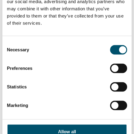
our social media, advertising and analytics partners who
consultados para sua opinião sobre o nível de anisotropia na vida
may combine it with other information that you’ve
real. Com base neste teste, os valores de medição foram
calibrados para corresponder aos resultados do teste humano.
provided to them or that they’ve collected from your use
Está claro que um edifício, que será instalado próximo ao mar, deve
of their services.
ter vidro com taxas de anisotropia menores do que um edifício
menos exposto à luz polarizada. Isso também representa um
desafio para os arquitetos e engenheiros estruturais. Uma coisa é
clara para projetos maiores — uma maquete deve sempre ser feita
no local de instalação para ter uma ideia real da aparência do vidro.
Consent
Necessary
Selection
Encerrando uma era de anisotropia
Graças à pesquisa e desenvolvimento, as soluções progressivas
Preferences
estão agora permitindo que processadores de vidro controlem a
anisotropia muito melhor do que antes. Além da tecnologia de
medição, as novas linhas de têmpera agora também contam com
recursos avançados que minimizam a anisotropia. Por exemplo,
Statistics
uma novidade este ano é o padrão original do bico que minimiza a
anisotropia causada pelo resfriamento. Isso pode soar bobagem,
mas é o resultado de um projeto de pesquisa de longa duração e
ficou comprovado que tem um efeito positivo sobre as taxas de
Marketing
anisotropia. A anisotropia continua a ser uma questão desafiadora
na indústria. Felizmente, hoje há mais ferramentas de medição, mais
conhecimento e novas tecnologias de produção que nos permitem
lidar melhor com o fenômeno.
Allow all