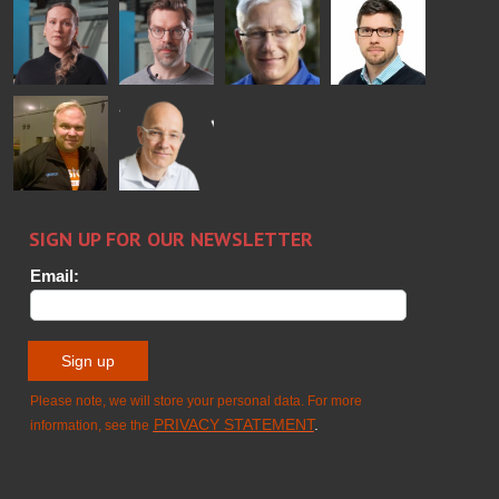
Cazes
Salminen
Martinho
Nischwitz
GLASTON
GLASTON
FINLAND OY
Alessa
Sakari
Per
Pyry
Koskinen
Palokangas
Jensen
Ollonqvist
GLASTON
Sami Kelin
Christoph
HEAT
Timm
TREATMENT
SOLUTIONS
- GLASTON