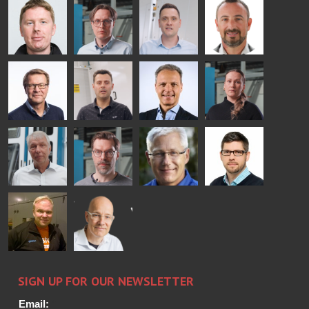
AgnetaS
Robert
Pekka
Gennadi
COMMUNICATIONS
Jenks
Lyytikainen
Schadrin
- GLASTON
GLASTON
Mikko
Antti
Matthias
Bertrand
Rantala
Lehtokannas
Fenske
Cazes
Simo
Flavio
Peter
Alessa
Salminen
Martinho
Nischwitz
Koskinen
GLASTON
GLASTON
FINLAND OY
Ralf
Sakari
Per
Pyry
Wolter
Palokangas
Jensen
Ollonqvist
GLASTON
Sami Kelin
Christoph
HEAT
Timm
TREATMENT
SOLUTIONS
- GLASTON