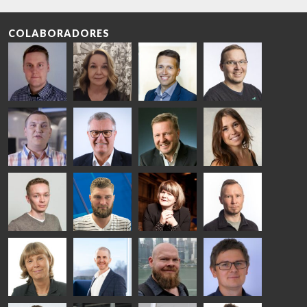
COLABORADORES
Riku Färm
Mari
Miika
Antti
HEAT
Lehtinen
Äppelqvist
Aronen
TREATMENT
COMMUNICATIONS
GLASS USE AND
GLASTON
SOLUTIONS
- GLASTON
ARCHITECTURE
- GLASTON
- GLASTON
Taneli
Uwe Risle
Mauri
Mar
Ylinen
INSULATING
Saksala
Garrido
GLASS
HEAT
TECHNOLOGY
TREATMENT
- GLASTON
SOLUTIONS
- GLASTON
Kalle
Kimmo
Anna
Jukka
Kaijanen
Kuusela
Holmqvist
Immonen
HEAT
GLASTON
GLASTON
TREATMENT
SOLUTIONS
- GLASTON