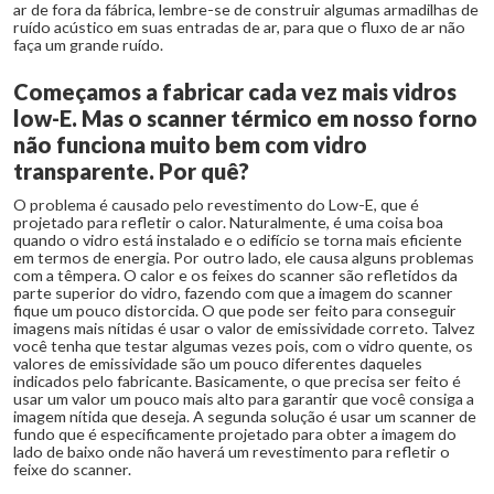
ar de fora da fábrica, lembre-se de construir algumas armadilhas de
ruído acústico em suas entradas de ar, para que o fluxo de ar não
faça um grande ruído.
Começamos a fabricar cada vez mais vidros
low-E. Mas o scanner térmico em nosso forno
não funciona muito bem com vidro
transparente. Por quê?
O problema é causado pelo revestimento do Low-E, que é
projetado para refletir o calor. Naturalmente, é uma coisa boa
quando o vidro está instalado e o edifício se torna mais eficiente
em termos de energia. Por outro lado, ele causa alguns problemas
com a têmpera. O calor e os feixes do scanner são refletidos da
parte superior do vidro, fazendo com que a imagem do scanner
fique um pouco distorcida. O que pode ser feito para conseguir
imagens mais nítidas é usar o valor de emissividade correto. Talvez
você tenha que testar algumas vezes pois, com o vidro quente, os
valores de emissividade são um pouco diferentes daqueles
indicados pelo fabricante. Basicamente, o que precisa ser feito é
usar um valor um pouco mais alto para garantir que você consiga a
imagem nítida que deseja. A segunda solução é usar um scanner de
fundo que é especificamente projetado para obter a imagem do
lado de baixo onde não haverá um revestimento para refletir o
feixe do scanner.