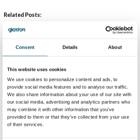
Related Posts:
#AskGlaston
Episode 33: Is
there any way to
reduce or
eliminate the
Consent
Details
About
loading delay?
QUER SABER MAIS?
This website uses cookies
Inscreva-se no boletim informativo da Glastory
We use cookies to personalize content and ads, to
Email:
provide social media features and to analyse our traffic.
We also share information about your use of our site with
our social media, advertising and analytics partners who
may combine it with other information that you’ve
provided to them or that they’ve collected from your use
COMPARTILHAR ESTA HISTÓRIA
of their services.