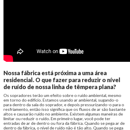
Nossa fábrica está próxima a uma área
residencial. O que fazer para reduzir o nível
de ruído de nossa linha de têmpera plana?
Os sopradores terão um efeito sobre o ruído ambiental, mesmo
em torno do edifício. Estamos usando ar ambiental, sugando-o
para dentro da sala do soprador, e depois pressurizando-o para o
resfriamento, então isso significa que os fluxos de ar são bastante
altos e causarão ruído no ambiente. Existem algumas maneiras de
limitar ou reduzir o ruído. Em primeiro lugar, você pode ter
entradas de ar de dentro ou fora da fábrica. Quando se pega ar de
dentro da fábrica, o nível de ruído não é tão alto. Quando se pega