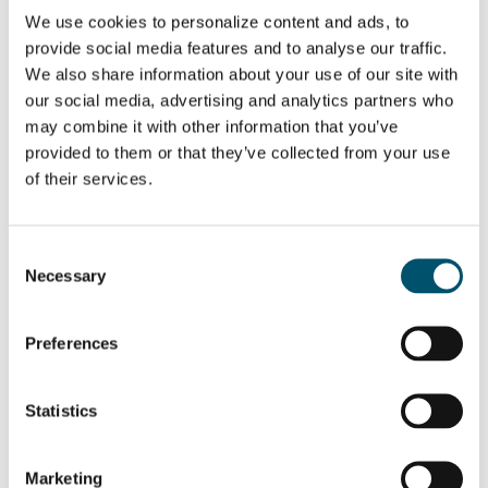
causa las rayas en
are the benefits
We use cookies to personalize content and ads, to
mi vaso de la
of tempered
ducha?
laminated glass?
provide social media features and to analyse our traffic.
We also share information about your use of our site with
¿QUIERE SABER MÁS?
our social media, advertising and analytics partners who
may combine it with other information that you’ve
Suscribirse al boletín de noticias de Glastory
provided to them or that they’ve collected from your use
Email:
of their services.
Consent
Necessary
Selection
COMPARTIR ESTA HISTORIA
Preferences
ACERCA DEL AUTOR
Statistics
Riku Färm
With a background in industrial
Marketing