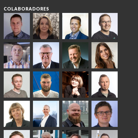
COLABORADORES
Riku Färm
Mari
Miika
Antti
HEAT
Lehtinen
Äppelqvist
Aronen
TREATMENT
COMMUNICATIONS
GLASS USE AND
GLASTON
SOLUTIONS
- GLASTON
ARCHITECTURE
- GLASTON
- GLASTON
Taneli
Uwe Risle
Mauri
Mar
Ylinen
INSULATING
Saksala
Garrido
GLASS
HEAT
TECHNOLOGY
TREATMENT
- GLASTON
SOLUTIONS
- GLASTON
Kalle
Kimmo
Anna
Jukka
Kaijanen
Kuusela
Holmqvist
Immonen
HEAT
GLASTON
GLASTON
TREATMENT
SOLUTIONS
- GLASTON
AgnetaS
Robert
Pekka
Gennadi
COMMUNICATIONS