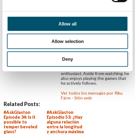
engineering and management, Riku is
Director of Heat Treatment
Product Management & Sales
Engineering at Glaston. He is keen
on working with customers and
Allow all
developing new business- and
technology-related things – which
makes product management a
natural fit for him. In everything Riku
Allow selection
does, he aims to ensure that glass
processing customers are as
successful as possible. This drives
Deny
Riku and challenges him every day to
think about what could be done
better. Riku is an e-sports
enthusiast. Aside from watching, he
also enjoys playing the games that
he actively follows.
Ver todos los mensajes por Riku
Färm
-
Sitio web
Related Posts:
#AskGlaston
#AskGlaston
Episode 34: Is it
Episodio 53: ¿Hay
possible to
alguna relación
temper beveled
entre la longitud
glass?
y anchura máxima