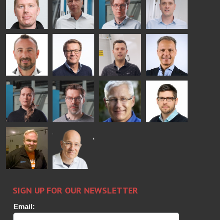
Jenks
Lyytikainen
Schadrin
- GLASTON
GLASTON
Mikko
Ralf
Antti
Matthias
Rantala
Wolter
Lehtokannas
Fenske
Bertrand
Simo
Flavio
Peter
Cazes
Salminen
Martinho
Nischwitz
GLASTON
GLASTON
FINLAND OY
Alessa
Sakari
Per
Pyry
Koskinen
Palokangas
Jensen
Ollonqvist
GLASTON
Sami Kelin
Christoph
HEAT
Timm
TREATMENT
SOLUTIONS
- GLASTON