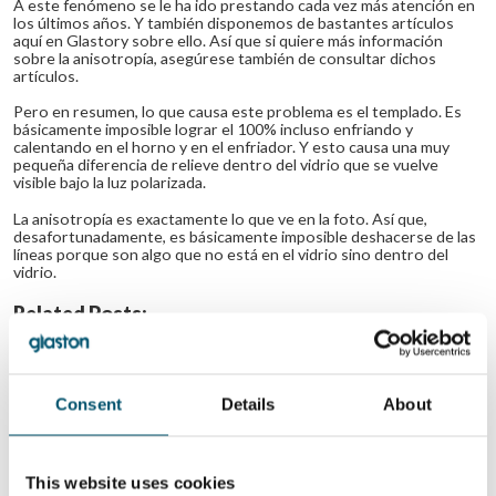
A este fenómeno se le ha ido prestando cada vez más atención en
los últimos años. Y también disponemos de bastantes artículos
aquí en Glastory sobre ello. Así que si quiere más información
sobre la anisotropía, asegúrese también de consultar dichos
artículos.
Pero en resumen, lo que causa este problema es el templado. Es
básicamente imposible lograr el 100% incluso enfriando y
calentando en el horno y en el enfriador. Y esto causa una muy
pequeña diferencia de relieve dentro del vidrio que se vuelve
visible bajo la luz polarizada.
La anisotropía es exactamente lo que ve en la foto. Así que,
desafortunadamente, es básicamente imposible deshacerse de las
líneas porque son algo que no está en el vidrio sino dentro del
vidrio.
Related Posts:
#AskGlaston
#AskGlaston
Episode 34: Is it
Episodio 53: ¿Hay
possible to
alguna relación
temper beveled
entre la longitud
Consent
Details
About
glass?
y anchura máxima
de los vidrios a
templar?
#AskGlaston
#AskGlaston
This website uses cookies
Episodio 56: ¿Qué
Episode 59: What