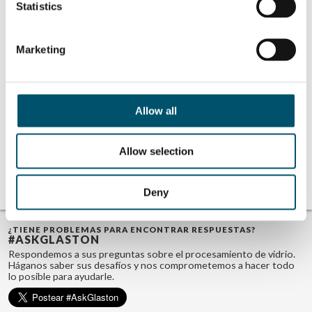
Äppelqvist
Statistics
Related Posts:
#AskGlaston
#AskGlaston
Episodio 28: ¿Qué
Episodio 29: En
Marketing
papel desempeña
climas fríos,
el entorno en el
¿debe calentarse
proceso de
el vidrio grueso
templado?
antes de
colocarlo sobre el
Allow all
lecho de rodillos?
#AskGlaston
#AskGlaston
Episodio 38: ¿Por
Episode 59: What
qué el vidrio de
are the benefits
Allow selection
1/2 pulgada se
of tempered
rompe en la mesa
laminated glass?
de descarga?
Deny
¿TIENE PROBLEMAS PARA ENCONTRAR RESPUESTAS?
#ASKGLASTON
Respondemos a sus preguntas sobre el procesamiento de vidrio.
Háganos saber sus desafíos y nos comprometemos a hacer todo
lo posible para ayudarle.