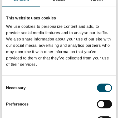
This website uses cookies
COMPARTIR ESTA HISTORIA
We use cookies to personalize content and ads, to
provide social media features and to analyse our traffic.
We also share information about your use of our site with
our social media, advertising and analytics partners who
ACERCA DEL AUTOR
may combine it with other information that you’ve
Miika Äppelqvist
provided to them or that they’ve collected from your use
Encourages transparent solutions in
of their services.
buildings and ways of working.
Several years of experience from
being a glass-man in product
management, sales and projects with
Consent
a focus on glass heat treatment.
Necessary
Selection
Believes helping is the best
marketing any company can do.
Father of three and a wannabe
sportsman with an internal love of
Preferences
ice hockey.
Ver todos los mensajes por Miika