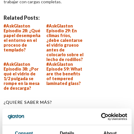
trabajar con cargas completas.
Related Posts:
#AskGlaston
#AskGlaston
Episodio 28: ¿Qué
Episodio 29: En
papel desempeña
climas fríos,
el entorno en el
¿debe calentarse
proceso de
el vidrio grueso
templado?
antes de
colocarlo sobre el
lecho de rodillos?
#AskGlaston
#AskGlaston
Episodio 38: ¿Por
Episode 59: What
qué el vidrio de
are the benefits
1/2 pulgada se
of tempered
rompe en la mesa
laminated glass?
de descarga?
¿QUIERE SABER MÁS?
Suscribirse al boletín de noticias de Glastory
Email:
Consent
Details
About