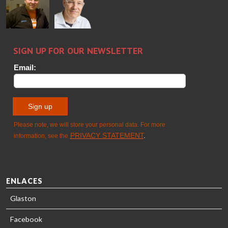
GLASTON
Sami Kelin
Christoph
HEAT
Timm
TREATMENT
SOLUTIONS
- GLASTON
ENLACES
Glaston
Facebook