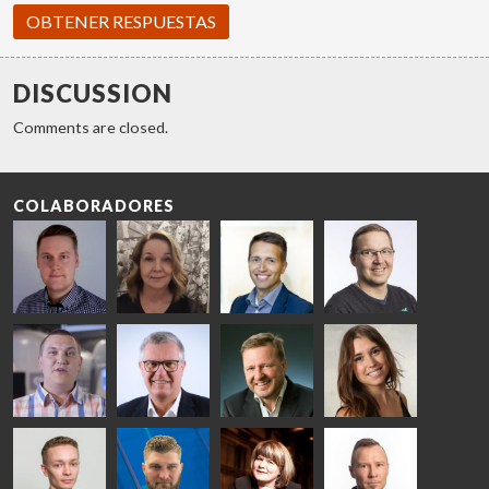
OBTENER RESPUESTAS
DISCUSSION
Comments are closed.
COLABORADORES
Riku Färm
Mari
Miika
Antti
HEAT
Lehtinen
Äppelqvist
Aronen
TREATMENT
COMMUNICATIONS
GLASS USE AND
GLASTON
SOLUTIONS
- GLASTON
ARCHITECTURE
- GLASTON
- GLASTON
Taneli
Uwe Risle
Mauri
Mar
Ylinen
INSULATING
Saksala
Garrido
GLASS
HEAT
TECHNOLOGY