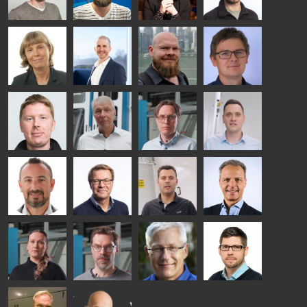
TREATMENT
- GLASTON
SOLUTIONS
- GLASTON
Kalle
Kimmo
Anna
Jukka
Kaijanen
Kuusela
Holmqvist
Immonen
HEAT
GLASTON
GLASTON
TREATMENT
SOLUTIONS
- GLASTON
AgnetaS
Robert
Pekka
Gennadi
COMMUNICATIONS
Jenks
Lyytikainen
Schadrin
- GLASTON
GLASTON
Mikko
Ralf
Antti
Matthias
Rantala
Wolter
Lehtokannas
Fenske
Bertrand
Simo
Flavio
Peter
Cazes
Salminen
Martinho
Nischwitz
GLASTON
GLASTON
FINLAND OY
Alessa
Sakari
Per
Pyry
Koskinen
Palokangas
Jensen
Ollonqvist