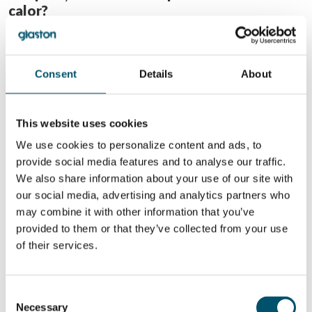
calor?
É possível que o vidro não esfrie simetricamente.
E por causa desses perfis de temperatura dentro do vidro, os
vidros são dobrados quando saem após o teste. Mas depois de um
Consent
Details
About
tempo, quando os vidros forem esfriados uniformemente, eles
ficarão planos novamente.
No related posts.
This website uses cookies
We use cookies to personalize content and ads, to
QUER SABER MAIS?
provide social media features and to analyse our traffic.
Inscreva-se no boletim informativo da Glastory
We also share information about your use of our site with
our social media, advertising and analytics partners who
Email:
may combine it with other information that you’ve
provided to them or that they’ve collected from your use
of their services.
COMPARTILHAR ESTA HISTÓRIA
Consent
Necessary
Selection