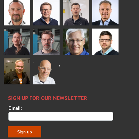
Mikko
Ralf
Antti
Matthias
Rantala
Wolter
Lehtokannas
Fenske
Bertrand
Simo
Flavio
Peter
Cazes
Salminen
Martinho
Nischwitz
GLASTON
GLASTON
FINLAND OY
Alessa
Sakari
Per
Pyry
Koskinen
Palokangas
Jensen
Ollonqvist
GLASTON
Sami Kelin
Christoph
HEAT
Timm
TREATMENT
SOLUTIONS
- GLASTON