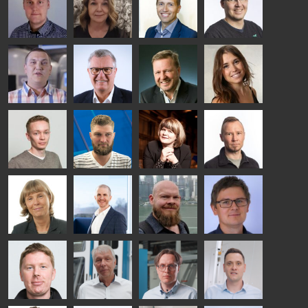
Riku Färm
Mari
Miika
Antti
HEAT
Lehtinen
Äppelqvist
Aronen
TREATMENT
COMMUNICATIONS
GLASS USE AND
GLASTON
SOLUTIONS
- GLASTON
ARCHITECTURE
- GLASTON
- GLASTON
Taneli
Uwe Risle
Mauri
Mar
Ylinen
INSULATING
Saksala
Garrido
GLASS
HEAT
TECHNOLOGY
TREATMENT
- GLASTON
SOLUTIONS
- GLASTON
Kalle
Kimmo
Anna
Jukka
Kaijanen
Kuusela
Holmqvist
Immonen
HEAT
GLASTON
GLASTON
TREATMENT
SOLUTIONS
- GLASTON
AgnetaS
Robert
Pekka
Gennadi
COMMUNICATIONS
Jenks
Lyytikainen
Schadrin
- GLASTON
GLASTON