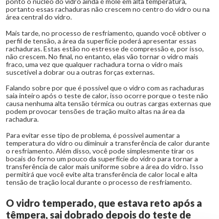
ponto o núcleo do vidro ainda é mole em alta temperatura,
portanto essas rachaduras não crescem no centro do vidro ou na
área central do vidro.
Mais tarde, no processo de resfriamento, quando você obtiver o
perfil de tensão, a área da superfície poderá apresentar essas
rachaduras. Estas estão no estresse de compressão e, por isso,
não crescem. No final, no entanto, elas vão tornar o vidro mais
fraco, uma vez que qualquer rachadura torna o vidro mais
suscetível a dobrar ou a outras forças externas.
Falando sobre por que é possível que o vidro com as rachaduras
saia inteiro após o teste de calor, isso ocorre porque o teste não
causa nenhuma alta tensão térmica ou outras cargas externas que
podem provocar tensões de tração muito altas na área da
rachadura.
Para evitar esse tipo de problema, é possível aumentar a
temperatura do vidro ou diminuir a transferência de calor durante
o resfriamento. Além disso, você pode simplesmente tirar os
bocais do forno um pouco da superfície do vidro para tornar a
transferência de calor mais uniforme sobre a área do vidro. Isso
permitirá que você evite alta transferência de calor local e alta
tensão de tração local durante o processo de resfriamento.
O vidro temperado, que estava reto após a
têmpera, sai dobrado depois do teste de